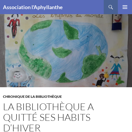
Recherche
Association l'Aphyllanthe
ALLER
MENU
AU
PRINCI
CONTENU
CHRONIQUE DE LA BIBLIOTHÈQUE
LA BIBLIOTHÈQUE A
QUITTÉ SES HABITS
D’HIVER