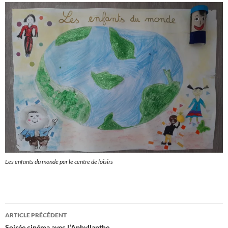
Les enfants du monde par le centre de loisirs
Navigation
ARTICLE PRÉCÉDENT
Soirée cinéma avec L’Aphyllanthe