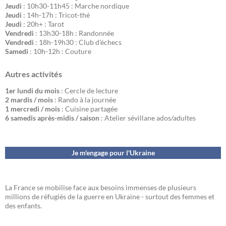
Jeudi
: 10h30-11h45 : Marche nordique
Jeudi
: 14h-17h : Tricot-thé
Jeudi
: 20h+ : Tarot
Vendredi
: 13h30-18h : Randonnée
Vendredi
: 18h-19h30 : Club d'échecs
Samedi
: 10h-12h : Couture
Autres activités
1er lundi du mois
: Cercle de lecture
2 mardis / mois
: Rando à la journée
1 mercredi / mois
: Cuisine partagée
6 samedis après-midis / saison
: Atelier sévillane ados/adultes
Je m'engage pour l'Ukraine
La France se mobilise face aux besoins immenses de plusieurs
millions de réfugiés de la guerre en Ukraine - surtout des femmes et
des enfants.