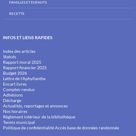
FAMILLES ET ENFANTS
RECETTE
INFOS ET LIENS RAPIDES
Index des articles
Statuts
Rapport moral 2025
Rapport financier 2025
Budget 2026
Lettre de l'Aphyllanthe
Encart livres
Comptes-rendus
Adhésions
Décharge
Actualités, reportages et annonces
Nos horaires
Règlement intérieur de la bibliothèque
Tennis municipal
Politique de confidentialité
Accès base de données randonnée