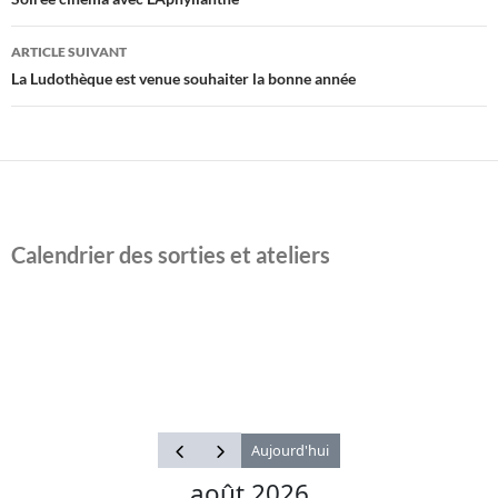
des
articles
ARTICLE SUIVANT
La Ludothèque est venue souhaiter la bonne année
Calendrier des sorties et ateliers