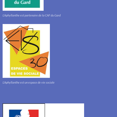
L'Aphyllanthe est partenaire de la CAF du Gard
L'Aphyllanthe est un espace de vie sociale