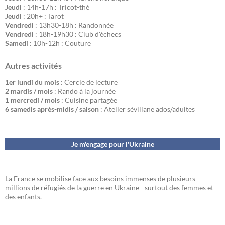
Jeudi
: 14h-17h : Tricot-thé
Jeudi
: 20h+ : Tarot
Vendredi
: 13h30-18h : Randonnée
Vendredi
: 18h-19h30 : Club d'échecs
Samedi
: 10h-12h : Couture
Autres activités
1er lundi du mois
: Cercle de lecture
2 mardis / mois
: Rando à la journée
1 mercredi / mois
: Cuisine partagée
6 samedis après-midis / saison
: Atelier sévillane ados/adultes
Je m'engage pour l'Ukraine
La France se mobilise face aux besoins immenses de plusieurs
millions de réfugiés de la guerre en Ukraine - surtout des femmes et
des enfants.