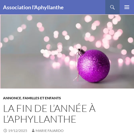
Recherche
Association l'Aphyllanthe
ALLER
MENU
AU
PRINCI
CONTENU
ANNONCE
,
FAMILLES ET ENFANTS
LA FIN DE L’ANNÉE À
L’APHYLLANTHE
19/12/2025
MARIE FAJARDO