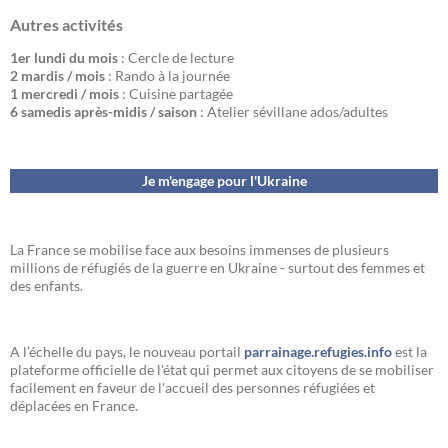
Autres activités
1er lundi du mois
: Cercle de lecture
2 mardis / mois
: Rando à la journée
1 mercredi / mois
: Cuisine partagée
6 samedis après-midis / saison
: Atelier sévillane ados/adultes
Je m'engage pour l'Ukraine
La France se mobilise face aux besoins immenses de plusieurs
millions de réfugiés de la guerre en Ukraine - surtout des femmes et
des enfants.
A l’échelle du pays, le nouveau portail
parrainage.refugies.info
est la
plateforme officielle de l'état qui permet aux citoyens de se mobiliser
facilement en faveur de l'accueil des personnes réfugiées et
déplacées en France.