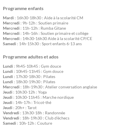
Programme enfants
Mardi
: 16h30-18h30 : Aide à la scolarité CM
Mercredi
: 9h-12h : Soutien primaire
Mercredi
: 11h-12h : Rumba Gitane
Mercredi
: 14h-16h : Soutien primaire et collège
Mercredi
: 14h30-16h30 Aide à la scolarité CP/CE
Samedi
: 14h-15h30 : Sport enfants 6-13 ans
Programme adultes et ados
Lundi
: 9h45-10h45 : Gym douce
Lundi
: 10h45-11h45 : Gym douce
Lundi
: 17h30-18h30 : Pilates
Lundi
: 18h30-19h30 : Pilates
Mercredi
: 18h-19h30 : Atelier conversation anglaise
Jeudi
: 10h30-12h : Yoga
Jeudi
: 10h30-11h45 : Marche nordique
Jeudi
: 14h-17h : Tricot-thé
Jeudi
: 20h+ : Tarot
Vendredi
: 13h30-18h : Randonnée
Vendredi
: 18h-19h30 : Club d'échecs
Samedi
: 10h-12h : Couture