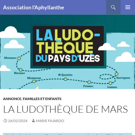
Recherche
Association l'Aphyllanthe
ALLER
MENU
AU
PRINCI
CONTENU
ANNONCE
,
FAMILLES ET ENFANTS
LA LUDOTHÈQUE DE MARS
26/02/2024
MARIE FAJARDO