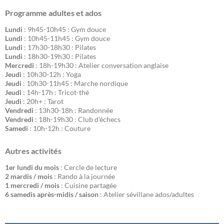
Programme adultes et ados
Lundi
: 9h45-10h45 : Gym douce
Lundi
: 10h45-11h45 : Gym douce
Lundi
: 17h30-18h30 : Pilates
Lundi
: 18h30-19h30 : Pilates
Mercredi
: 18h-19h30 : Atelier conversation anglaise
Jeudi
: 10h30-12h : Yoga
Jeudi
: 10h30-11h45 : Marche nordique
Jeudi
: 14h-17h : Tricot-thé
Jeudi
: 20h+ : Tarot
Vendredi
: 13h30-18h : Randonnée
Vendredi
: 18h-19h30 : Club d'échecs
Samedi
: 10h-12h : Couture
Autres activités
1er lundi du mois
: Cercle de lecture
2 mardis / mois
: Rando à la journée
1 mercredi / mois
: Cuisine partagée
6 samedis après-midis / saison
: Atelier sévillane ados/adultes