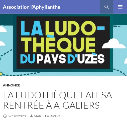
Recherche
Association l'Aphyllanthe
ALLER
MENU
AU
PRINCI
CONTENU
ANNONCE
LA LUDOTHÈQUE FAIT SA
RENTRÉE À AIGALIERS
07/09/2023
MARIE FAJARDO