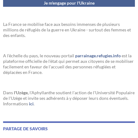
Je m'engage pour l'Ukraine
La France se mobilise face aux besoins immenses de plusieurs
millions de réfugiés de la guerre en Ukraine - surtout des femmes et
des enfants.
A l’échelle du pays, le nouveau portail
parrainage.refugies.info
est la
plateforme officielle de l'état qui permet aux citoyens de se mobiliser
facilement en faveur de l'accueil des personnes réfugiées et
déplacées en France.
Dans
l'Uzège,
l'Aphyllanthe soutient l'action de l'Université Populaire
de l'Uzège et invite ses adhérents à y déposer leurs dons éventuels.
Informations
ici
.
PARTAGE DE SAVOIRS