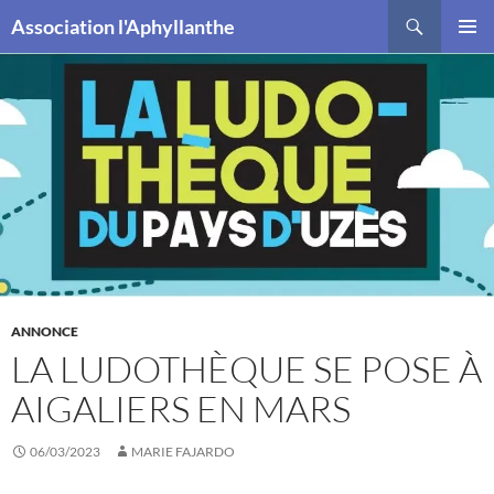
Recherche
Association l'Aphyllanthe
ALLER
MENU
AU
PRINCI
CONTENU
ANNONCE
LA LUDOTHÈQUE SE POSE À
AIGALIERS EN MARS
06/03/2023
MARIE FAJARDO