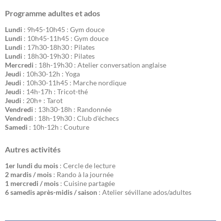
Programme adultes et ados
Lundi
: 9h45-10h45 : Gym douce
Lundi
: 10h45-11h45 : Gym douce
Lundi
: 17h30-18h30 : Pilates
Lundi
: 18h30-19h30 : Pilates
Mercredi
: 18h-19h30 : Atelier conversation anglaise
Jeudi
: 10h30-12h : Yoga
Jeudi
: 10h30-11h45 : Marche nordique
Jeudi
: 14h-17h : Tricot-thé
Jeudi
: 20h+ : Tarot
Vendredi
: 13h30-18h : Randonnée
Vendredi
: 18h-19h30 : Club d'échecs
Samedi
: 10h-12h : Couture
Autres activités
1er lundi du mois
: Cercle de lecture
2 mardis / mois
: Rando à la journée
1 mercredi / mois
: Cuisine partagée
6 samedis après-midis / saison
: Atelier sévillane ados/adultes