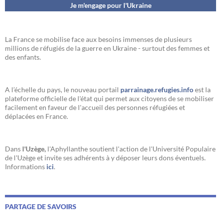
Je m'engage pour l'Ukraine
La France se mobilise face aux besoins immenses de plusieurs
millions de réfugiés de la guerre en Ukraine - surtout des femmes et
des enfants.
A l’échelle du pays, le nouveau portail
parrainage.refugies.info
est la
plateforme officielle de l'état qui permet aux citoyens de se mobiliser
facilement en faveur de l'accueil des personnes réfugiées et
déplacées en France.
Dans
l'Uzège,
l'Aphyllanthe soutient l'action de l'Université Populaire
de l'Uzège et invite ses adhérents à y déposer leurs dons éventuels.
Informations
ici
.
PARTAGE DE SAVOIRS