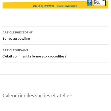
Navigation
ARTICLE PRÉCÉDENT
des
Soirée au bowling
articles
ARTICLE SUIVANT
C’était comment la ferme aux crocodiles ?
Calendrier des sorties et ateliers