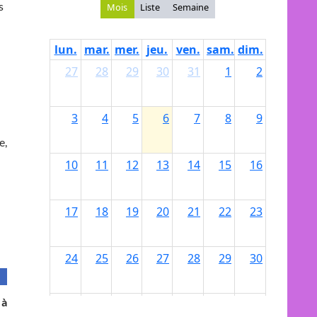
s
e,
 à