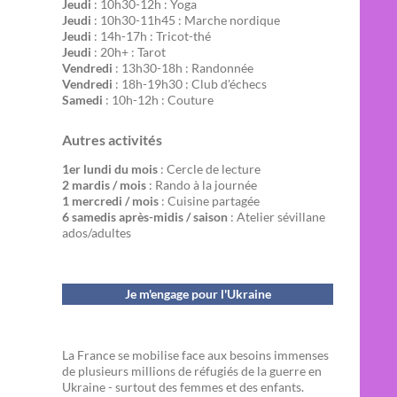
Jeudi
: 10h30-12h : Yoga
Jeudi
: 10h30-11h45 : Marche nordique
Jeudi
: 14h-17h : Tricot-thé
Jeudi
: 20h+ : Tarot
Vendredi
: 13h30-18h : Randonnée
Vendredi
: 18h-19h30 : Club d'échecs
Samedi
: 10h-12h : Couture
Autres activités
1er lundi du mois
: Cercle de lecture
2 mardis / mois
: Rando à la journée
1 mercredi / mois
: Cuisine partagée
6 samedis après-midis / saison
: Atelier sévillane
ados/adultes
Je m'engage pour l'Ukraine
La France se mobilise face aux besoins immenses
de plusieurs millions de réfugiés de la guerre en
Ukraine - surtout des femmes et des enfants.