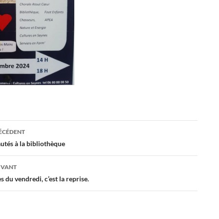
ation
RÉCÉDENT
tés à la bibliothèque
es
IVANT
 du vendredi, c’est la reprise.