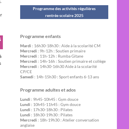
,
Programme des activités régulières
ir
rentrée scolaire 202
5
Programme enfants
s
Mardi
: 16h30-18h30 : Aide à la scolarité CM
Mercredi
: 9h-12h : Soutien primaire
à
Mercredi
: 11h-12h : Rumba Gitane
Mercredi
: 14h-16h : Soutien primaire et collège
s
Mercredi
: 14h30-16h30 Aide à la scolarité
CP/CE
Samedi
: 14h-15h30 : Sport enfants 6-13 ans
Programme adultes et ados
Lundi
: 9h45-10h45 : Gym douce
Lundi
: 10h45-11h45 : Gym douce
Lundi
: 17h30-18h30 : Pilates
Lundi
: 18h30-19h30 : Pilates
Mercredi
: 18h-19h30 : Atelier conversation
anglaise