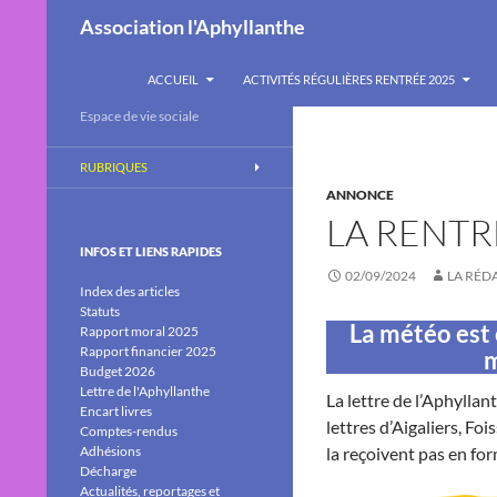
Recherche
Association l'Aphyllanthe
ALLER AU CONTENU
ACCUEIL
ACTIVITÉS RÉGULIÈRES RENTRÉE 2025
Espace de vie sociale
RUBRIQUES
ANNONCE
LA RENTR
INFOS ET LIENS RAPIDES
02/09/2024
LA RÉD
Index des articles
Statuts
La météo est 
Rapport moral 2025
Rapport financier 2025
m
Budget 2026
Lettre de l'Aphyllanthe
La lettre de l’Aphylla
Encart livres
lettres d’Aigaliers, Fo
Comptes-rendus
Adhésions
la reçoivent pas en form
Décharge
Actualités, reportages et