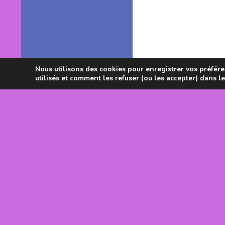
Nous utilisons des cookies pour enregistrer vos préféren
utilisés et comment les refuser (ou les accepter) dans l
Avec le souti
DRJSCS Occi