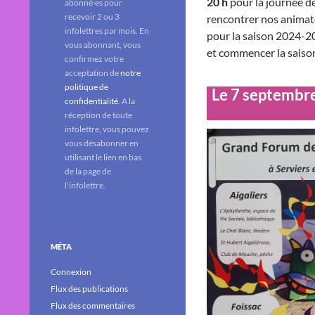
20 h
pour la journée d
abonné·es pour
recevoir 2 ou 3
rencontrer nos animate
infolettres par mois. En
pour la saison 2024-202
vous abonnant, vous
et commencer la saison
confirmez votre
acceptation de
notre
politique de
Le 7 septembre
confidentialité
. A la
réception de toute
infolettre, vous pouvez
vous désabonner en
utilisant le lien en bas
de la page de
l'infolettre.
MÉTA
Connexion
Flux des publications
Flux des commentaires