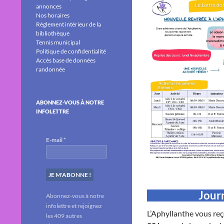
annonces
Nos horaires
Règlement intérieur de la
bibliothèque
Tennis municipal
Politique de confidentialité
Accès base de données
randonnée
ABONNEZ-VOUS À NOTRE
INFOLETTRE
E-mail
*
Journ
Abonnez-vous à notre
infolettre et rejoignez
L’Aphyllanthe vous reço
les 409 autres