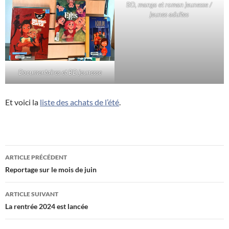
BD, manga et roman jeunesse /
jeunes adultes
Documentaires et BD jeunesse
Et voici la
liste des achats de l’été
.
Navigation
ARTICLE PRÉCÉDENT
des
Reportage sur le mois de juin
articles
ARTICLE SUIVANT
La rentrée 2024 est lancée