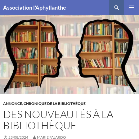
Recherche
Association l'Aphyllanthe
ALLER
MENU
AU
PRINCI
CONTENU
ANNONCE
,
CHRONIQUE DE LA BIBLIOTHÈQUE
DES NOUVEAUTÉS À LA
BIBLIOTHÈQUE
23/08/2024
MARIE FAJARDO