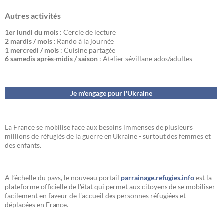
Autres activités
1er lundi du mois
: Cercle de lecture
2 mardis / mois
: Rando à la journée
1 mercredi / mois
: Cuisine partagée
6 samedis après-midis / saison
: Atelier sévillane ados/adultes
Je m'engage pour l'Ukraine
La France se mobilise face aux besoins immenses de plusieurs
millions de réfugiés de la guerre en Ukraine - surtout des femmes et
des enfants.
A l’échelle du pays, le nouveau portail
parrainage.refugies.info
est la
plateforme officielle de l'état qui permet aux citoyens de se mobiliser
facilement en faveur de l'accueil des personnes réfugiées et
déplacées en France.