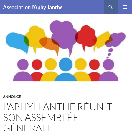
Recherche
Association l'Aphyllanthe
ALLER
MENU
AU
PRINCI
CONTENU
ANNONCE
L’APHYLLANTHE RÉUNIT
SON ASSEMBLÉE
GÉNÉRALE