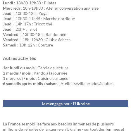
Lundi
: 18h30-19h30 : Pilates
Mercredi
: 18h-19h30 : Atelier conversation anglaise
Jeudi
: 10h30-12h : Yoga
Jeudi
: 10h30-11h45 : Marche nordique
Jeudi
: 14h-17h : Tricot-thé
Jeudi
: 20h+ : Tarot
Vendredi
: 13h30-18h : Randonnée
Vendredi
: 18h-19h30 : Club d'échecs
Samedi
: 10h-12h : Couture
Autres activités
1er lundi du mois
: Cercle de lecture
2 mardis / mois
: Rando à la journée
1 mercredi / mois
: Cuisine partagée
6 samedis après-midis / saison
: Atelier sévillane ados/adultes
Je m'engage pour l'Ukraine
La France se mobilise face aux besoins immenses de plusieurs
millions de réfugiés de la guerre en Ukraine - surtout des femmes et