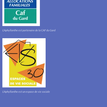
L'Aphyllanthe est partenaire de la CAF du Gard
L'Aphyllanthe est un espace de vie sociale