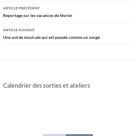
Navigation
ARTICLE PRÉCÉDENT
des
Reportage sur les vacances de février
articles
ARTICLE SUIVANT
Une soirée musicale qui est passée comme un songe
Calendrier des sorties et ateliers