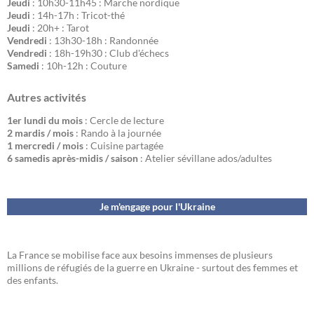
Jeudi
: 10h30-11h45 : Marche nordique
Jeudi
: 14h-17h : Tricot-thé
Jeudi
: 20h+ : Tarot
Vendredi
: 13h30-18h : Randonnée
Vendredi
: 18h-19h30 : Club d'échecs
Samedi
: 10h-12h : Couture
Autres activités
1er lundi du mois
: Cercle de lecture
2 mardis / mois
: Rando à la journée
1 mercredi / mois
: Cuisine partagée
6 samedis après-midis / saison
: Atelier sévillane ados/adultes
Je m'engage pour l'Ukraine
La France se mobilise face aux besoins immenses de plusieurs
millions de réfugiés de la guerre en Ukraine - surtout des femmes et
des enfants.