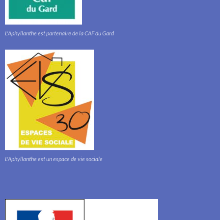
L'Aphyllanthe est partenaire de la CAF du Gard
L'Aphyllanthe est un espace de vie sociale