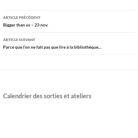
Navigation
ARTICLE PRÉCÉDENT
des
Bigger than us – 23 nov.
articles
ARTICLE SUIVANT
Parce que l’on ne fait pas que lire à la bibliothèque…
Calendrier des sorties et ateliers