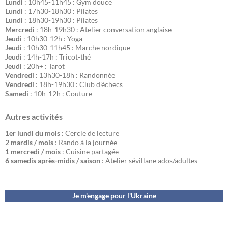
Lundi
: 10h45-11h45 : Gym douce
Lundi
: 17h30-18h30 : Pilates
Lundi
: 18h30-19h30 : Pilates
Mercredi
: 18h-19h30 : Atelier conversation anglaise
Jeudi
: 10h30-12h : Yoga
Jeudi
: 10h30-11h45 : Marche nordique
Jeudi
: 14h-17h : Tricot-thé
Jeudi
: 20h+ : Tarot
Vendredi
: 13h30-18h : Randonnée
Vendredi
: 18h-19h30 : Club d'échecs
Samedi
: 10h-12h : Couture
Autres activités
1er lundi du mois
: Cercle de lecture
2 mardis / mois
: Rando à la journée
1 mercredi / mois
: Cuisine partagée
6 samedis après-midis / saison
: Atelier sévillane ados/adultes
Je m'engage pour l'Ukraine