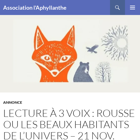
Recherche
Association l'Aphyllanthe
ALLER
MENU
AU
PRINCI
CONTENU
ANNONCE
LECTURE À 3 VOIX : ROUSSE
OU LES BEAUX HABITANTS
DE L’UNIVERS – 21 NOV.