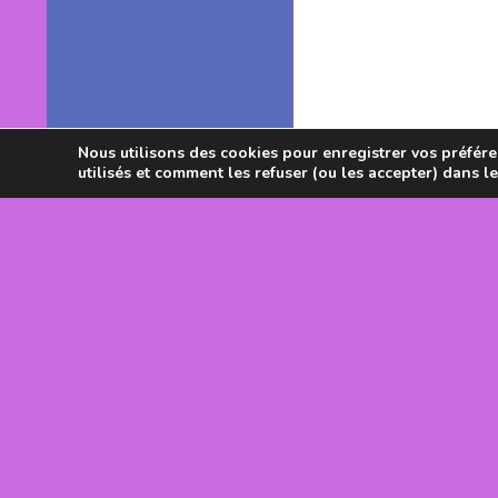
Nous utilisons des cookies pour enregistrer vos préféren
utilisés et comment les refuser (ou les accepter) dans l
Avec le souti
DRJSCS Occi