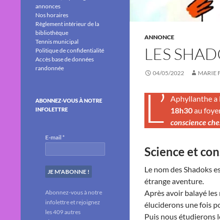
annonces
Nos horaires
Règlement intérieur de la
bibliothèque
ANNONCE
Tennis municipal
LES SHAD
Politique de confidentialité
Accès base de données
randonnée
04/05/2022
MARIE 
L’
Aphyllanthe a l
ABONNEZ-VOUS À NOTRE
18h30
au foyer
INFOLETTRE
conscience che
E-mail
*
Science et con
Le nom des Shadoks est
étrange aventure.
Après avoir balayé les 
Abonnez-vous à notre
infolettre et rejoignez
éluciderons une fois po
les 409 autres
Puis nous étudierons le