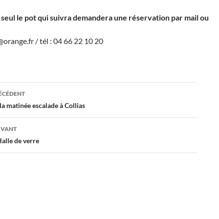
 seul le pot qui suivra demandera une réservation par mail ou
orange.fr / tél : 04 66 22 10 20
ation
RÉCÉDENT
la matinée escalade à Collias
es
IVANT
Halle de verre