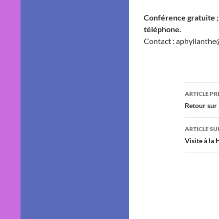
Conférence gratuite ;
téléphone.
Contact : aphyllanthe@
Navig
ARTICLE P
des
Retour sur 
articl
ARTICLE SU
Visite à la 