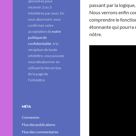
abonné·es pour
passant par la logique, 
recevoir 2 ou 3
Nous verrons enfin com
infolettres par mois. En
comprendre le fonction
vous abonnant, vous
confirmez votre
étonnante qui pourra 
acceptation de
notre
nôtre.
politique de
confidentialité
. A la
réception de toute
infolettre, vous pouvez
vous désabonner en
utilisant le lien en bas
de la page de
l'infolettre.
MÉTA
Connexion
Flux des publications
Flux des commentaires