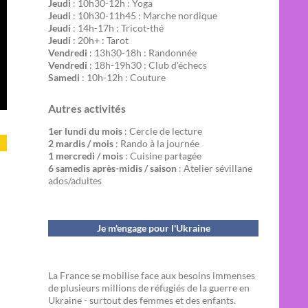
Jeudi
: 10h30-12h : Yoga
Jeudi
: 10h30-11h45 : Marche nordique
Jeudi
: 14h-17h : Tricot-thé
Jeudi
: 20h+ : Tarot
Vendredi
: 13h30-18h : Randonnée
Vendredi
: 18h-19h30 : Club d'échecs
Samedi
: 10h-12h : Couture
Autres activités
1er lundi du mois
: Cercle de lecture
2 mardis / mois
: Rando à la journée
1 mercredi / mois
: Cuisine partagée
6 samedis après-midis / saison
: Atelier sévillane
ados/adultes
Je m'engage pour l'Ukraine
La France se mobilise face aux besoins immenses
de plusieurs millions de réfugiés de la guerre en
Ukraine - surtout des femmes et des enfants.