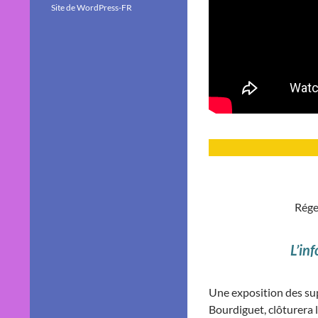
Site de WordPress-FR
Rége
L’inf
Une exposition des su
Bourdiguet, clôturera l