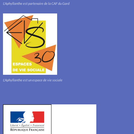
L'Aphyllanthe est partenaire de la CAF du Gard
L'Aphyllanthe est un espace de vie sociale