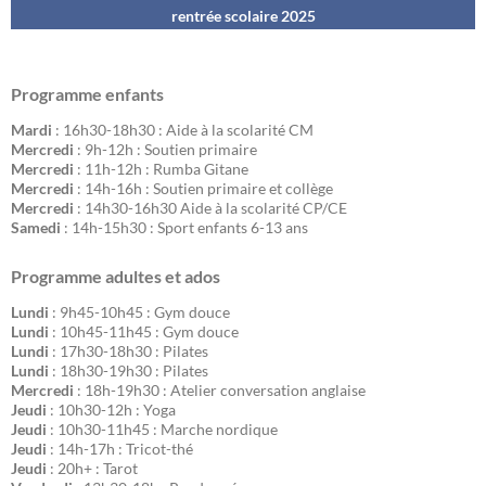
rentrée scolaire 202
5
Programme enfants
Mardi
: 16h30-18h30 : Aide à la scolarité CM
Mercredi
: 9h-12h : Soutien primaire
Mercredi
: 11h-12h : Rumba Gitane
Mercredi
: 14h-16h : Soutien primaire et collège
Mercredi
: 14h30-16h30 Aide à la scolarité CP/CE
Samedi
: 14h-15h30 : Sport enfants 6-13 ans
Programme adultes et ados
Lundi
: 9h45-10h45 : Gym douce
Lundi
: 10h45-11h45 : Gym douce
Lundi
: 17h30-18h30 : Pilates
Lundi
: 18h30-19h30 : Pilates
Mercredi
: 18h-19h30 : Atelier conversation anglaise
Jeudi
: 10h30-12h : Yoga
Jeudi
: 10h30-11h45 : Marche nordique
Jeudi
: 14h-17h : Tricot-thé
Jeudi
: 20h+ : Tarot