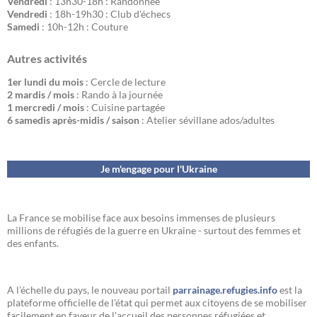
Vendredi
: 13h30-18h : Randonnée
Vendredi
: 18h-19h30 : Club d'échecs
Samedi
: 10h-12h : Couture
Autres activités
1er lundi du mois
: Cercle de lecture
2 mardis / mois
: Rando à la journée
1 mercredi / mois
: Cuisine partagée
6 samedis après-midis / saison
: Atelier sévillane ados/adultes
Je m'engage pour l'Ukraine
La France se mobilise face aux besoins immenses de plusieurs
millions de réfugiés de la guerre en Ukraine - surtout des femmes et
des enfants.
A l’échelle du pays, le nouveau portail
parrainage.refugies.info
est la
plateforme officielle de l'état qui permet aux citoyens de se mobiliser
facilement en faveur de l'accueil des personnes réfugiées et