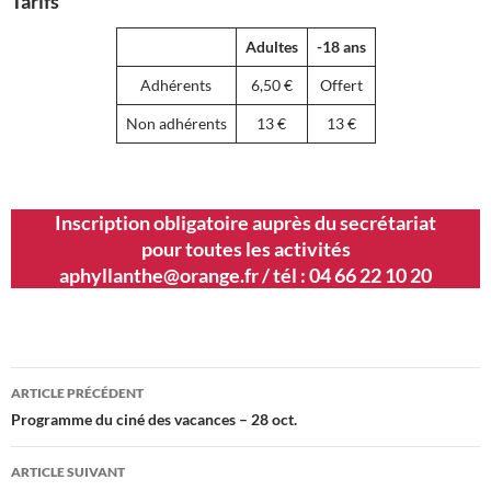
Tarifs
Adultes
-18 ans
Adhérents
6,50 €
Offert
Non adhérents
13 €
13 €
Inscription obligatoire auprès du secrétariat
pour toutes les activités
aphyllanthe@orange.fr / tél : 04 66 22 10 20
Navigation
ARTICLE PRÉCÉDENT
des
Programme du ciné des vacances – 28 oct.
articles
ARTICLE SUIVANT