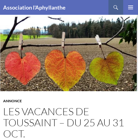
Recherche
Association l'Aphyllanthe
ALLER
MENU
AU
PRINCI
CONTENU
ANNONCE
LES VACANCES DE
TOUSSAINT – DU 25 AU 31
OCT.