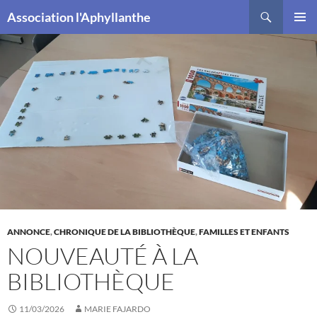
Recherche
Association l'Aphyllanthe
ALLER
MENU
AU
PRINCI
CONTENU
ANNONCE
,
CHRONIQUE DE LA BIBLIOTHÈQUE
,
FAMILLES ET ENFANTS
NOUVEAUTÉ À LA
BIBLIOTHÈQUE
11/03/2026
MARIE FAJARDO