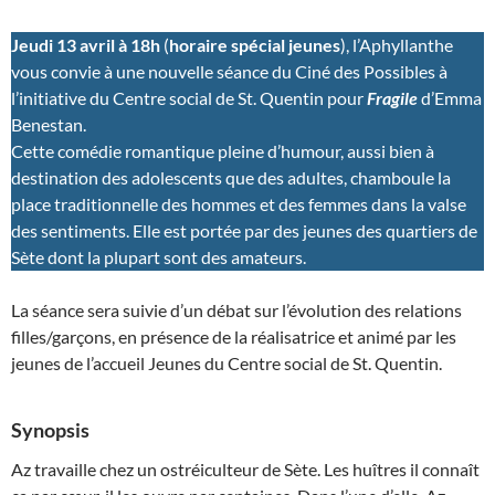
Jeudi 13 avril à 18h
(
horaire spécial jeunes
), l’Aphyllanthe
vous convie à une nouvelle séance du Ciné des Possibles à
l’initiative du Centre social de St. Quentin pour
Fragile
d’Emma
Benestan.
Cette comédie romantique pleine d’humour, aussi bien à
destination des adolescents que des adultes, chamboule la
place traditionnelle des hommes et des femmes dans la valse
des sentiments. Elle est portée par des jeunes des quartiers de
Sète dont la plupart sont des amateurs.
La séance sera suivie d’un débat sur l’évolution des relations
filles/garçons, en présence de la réalisatrice et animé par les
jeunes de l’accueil Jeunes du Centre social de St. Quentin.
Synopsis
Az travaille chez un ostréiculteur de Sète. Les huîtres il connaît