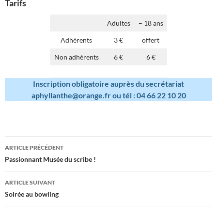
Tarifs
Adultes
– 18 ans
Adhérents
3 €
offert
Non adhérents
6 €
6 €
Inscription obligatoire auprès du secrétariat
aphyllanthe@orange.fr ou tél : 04 66 22 10 20
Navigation
ARTICLE PRÉCÉDENT
des
Passionnant Musée du scribe !
articles
ARTICLE SUIVANT
Soirée au bowling