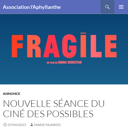
Recherche
Association l'Aphyllanthe
ALLER
MENU
AU
PRINCI
CONTENU
ANNONCE
NOUVELLE SÉANCE DU
CINÉ DES POSSIBLES
07/04/2023
MARIE FAJARDO