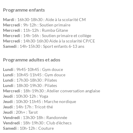
Programme enfants
Mardi
: 16h30-18h30 : Aide à la scolarité CM
Mercredi
: 9h-12h : Soutien primaire
Mercredi
: 11h-12h : Rumba Gitane
Mercredi
: 14h-16h : Soutien primaire et collège
Mercredi
: 14h30-16h30 Aide à la scolarité CP/CE
Samedi
: 14h-15h30 : Sport enfants 6-13 ans
Programme adultes et ados
Lundi
: 9h45-10h45 : Gym douce
Lundi
: 10h45-11h45 : Gym douce
Lundi
: 17h30-18h30 : Pilates
Lundi
: 18h30-19h30 : Pilates
Mercredi
: 18h-19h30 : Atelier conversation anglaise
Jeudi
: 10h30-12h : Yoga
Jeudi
: 10h30-11h45 : Marche nordique
Jeudi
: 14h-17h : Tricot-thé
Jeudi
: 20h+ : Tarot
Vendredi
: 13h30-18h : Randonnée
Vendredi
: 18h-19h30 : Club d'échecs
Samedi
: 10h-12h : Couture