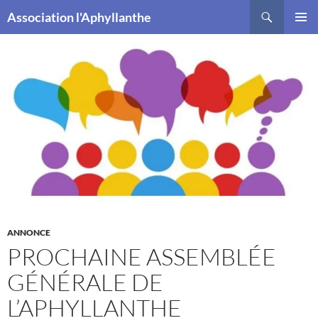
Recherche
Association l'Aphyllanthe
ALLER
MENU
AU
PRINCI
CONTENU
ANNONCE
PROCHAINE ASSEMBLÉE
GÉNÉRALE DE
L’APHYLLANTHE