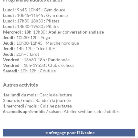
Lundi
: 9h45-10h45 : Gym douce
Lundi
: 10h45-11h45 : Gym douce
Lundi
: 17h30-18h30 : Pilates
Lundi
: 18h30-19h30 : Pilates
Mercredi
: 18h-19h30 : Atelier conversation anglaise
Jeudi
: 10h30-12h : Yoga
Jeudi
: 10h30-11h45 : Marche nordique
Jeudi
: 14h-17h : Tricot-thé
Jeudi
: 20h+ : Tarot
Vendredi
: 13h30-18h : Randonnée
Vendredi
: 18h-19h30 : Club d'échecs
Samedi
: 10h-12h : Couture
Autres activités
1er lundi du mois
: Cercle de lecture
2 mardis / mois
: Rando à la journée
1 mercredi / mois
: Cuisine partagée
6 samedis après-midis / saison
: Atelier sévillane ados/adultes
Je m'engage pour l'Ukraine