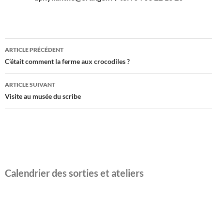
Navigation
ARTICLE PRÉCÉDENT
des
C’était comment la ferme aux crocodiles ?
articles
ARTICLE SUIVANT
Visite au musée du scribe
Calendrier des sorties et ateliers