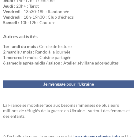
Jeudi
: 14h-17h : Tricot-thé
Jeudi
: 20h+ : Tarot
Vendredi
: 13h30-18h : Randonnée
Vendredi
: 18h-19h30 : Club d'échecs
Samedi
: 10h-12h : Couture
Autres activités
1er lundi du mois
: Cercle de lecture
2 mardis / mois
: Rando à la journée
1 mercredi / mois
: Cuisine partagée
6 samedis après-midis / saison
: Atelier sévillane ados/adultes
Je m'engage pour l'Ukraine
La France se mobilise face aux besoins immenses de plusieurs
millions de réfugiés de la guerre en Ukraine - surtout des femmes et
des enfants.
A l’échelle du pays, le nouveau portail
parrainage.refugies.info
est la