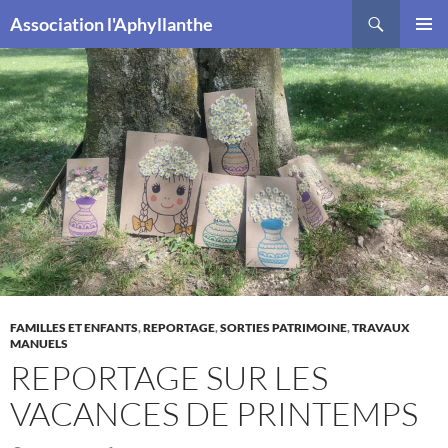
Recherche
Association l'Aphyllanthe
ALLER
MENU
AU
PRINCI
CONTENU
FAMILLES ET ENFANTS
,
REPORTAGE
,
SORTIES PATRIMOINE
,
TRAVAUX
MANUELS
REPORTAGE SUR LES
VACANCES DE PRINTEMPS