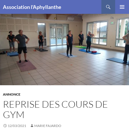
Recherche
Association l'Aphyllanthe
ALLER
MENU
AU
PRINCI
CONTENU
ANNONCE
REPRISE DES COURS DE
GYM
12/03/2021
MARIE FAJARDO