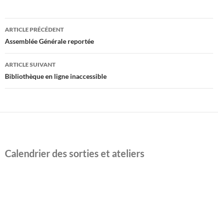
Navigation
ARTICLE PRÉCÉDENT
des
Assemblée Générale reportée
articles
ARTICLE SUIVANT
Bibliothèque en ligne inaccessible
Calendrier des sorties et ateliers