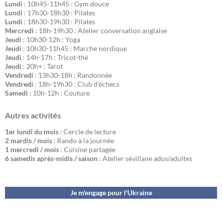
Lundi
: 10h45-11h45 : Gym douce
Lundi
: 17h30-18h30 : Pilates
Lundi
: 18h30-19h30 : Pilates
Mercredi
: 18h-19h30 : Atelier conversation anglaise
Jeudi
: 10h30-12h : Yoga
Jeudi
: 10h30-11h45 : Marche nordique
Jeudi
: 14h-17h : Tricot-thé
Jeudi
: 20h+ : Tarot
Vendredi
: 13h30-18h : Randonnée
Vendredi
: 18h-19h30 : Club d'échecs
Samedi
: 10h-12h : Couture
Autres activités
1er lundi du mois
: Cercle de lecture
2 mardis / mois
: Rando à la journée
1 mercredi / mois
: Cuisine partagée
6 samedis après-midis / saison
: Atelier sévillane ados/adultes
Je m'engage pour l'Ukraine