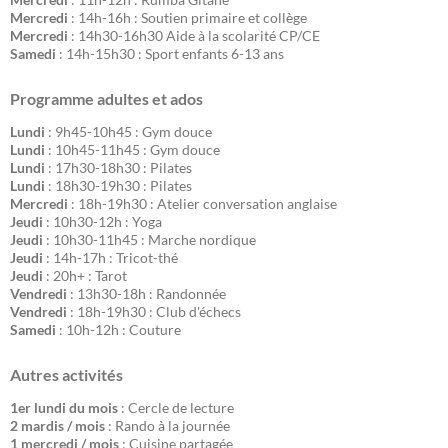
Mercredi
: 14h-16h : Soutien primaire et collège
Mercredi
: 14h30-16h30 Aide à la scolarité CP/CE
Samedi
: 14h-15h30 : Sport enfants 6-13 ans
Programme adultes et ados
Lundi
: 9h45-10h45 : Gym douce
Lundi
: 10h45-11h45 : Gym douce
Lundi
: 17h30-18h30 : Pilates
Lundi
: 18h30-19h30 : Pilates
Mercredi
: 18h-19h30 : Atelier conversation anglaise
Jeudi
: 10h30-12h : Yoga
Jeudi
: 10h30-11h45 : Marche nordique
Jeudi
: 14h-17h : Tricot-thé
Jeudi
: 20h+ : Tarot
Vendredi
: 13h30-18h : Randonnée
Vendredi
: 18h-19h30 : Club d'échecs
Samedi
: 10h-12h : Couture
Autres activités
1er lundi du mois
: Cercle de lecture
2 mardis / mois
: Rando à la journée
1 mercredi / mois
: Cuisine partagée