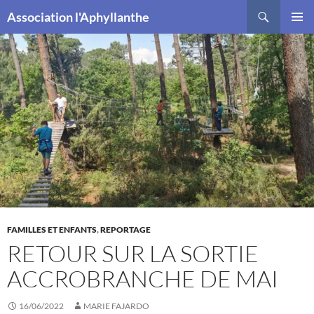
Recherche
Association l'Aphyllanthe
ALLER
MENU
AU
PRINCI
CONTENU
FAMILLES ET ENFANTS
,
REPORTAGE
RETOUR SUR LA SORTIE
ACCROBRANCHE DE MAI
16/06/2022
MARIE FAJARDO