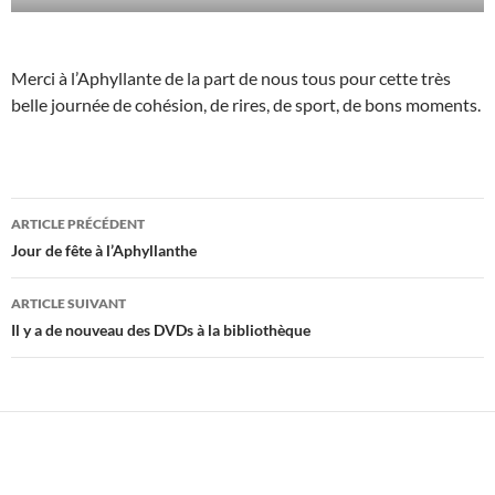
Merci à l’Aphyllante de la part de nous tous pour cette très
belle journée de cohésion, de rires, de sport, de bons moments.
Navigation
ARTICLE PRÉCÉDENT
des
Jour de fête à l’Aphyllanthe
articles
ARTICLE SUIVANT
Il y a de nouveau des DVDs à la bibliothèque