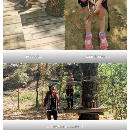
Fourbus…
… mais heureux
…
… très heureux même !