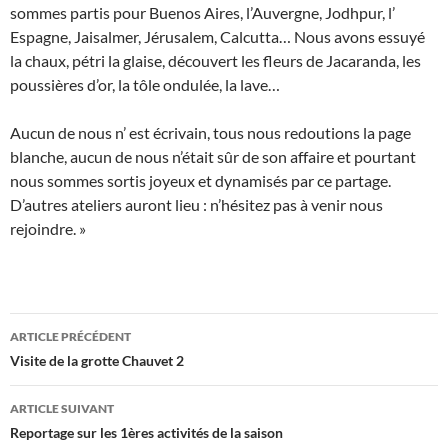
sommes partis pour Buenos Aires, l’Auvergne, Jodhpur, l’
Espagne, Jaisalmer, Jérusalem, Calcutta… Nous avons essuyé
la chaux, pétri la glaise, découvert les fleurs de Jacaranda, les
poussières d’or, la tôle ondulée, la lave…
Aucun de nous n’ est écrivain, tous nous redoutions la page
blanche, aucun de nous n’était sûr de son affaire et pourtant
nous sommes sortis joyeux et dynamisés par ce partage.
D’autres ateliers auront lieu : n’hésitez pas à venir nous
rejoindre. »
Navigation
ARTICLE PRÉCÉDENT
des
Visite de la grotte Chauvet 2
articles
ARTICLE SUIVANT
Reportage sur les 1ères activités de la saison