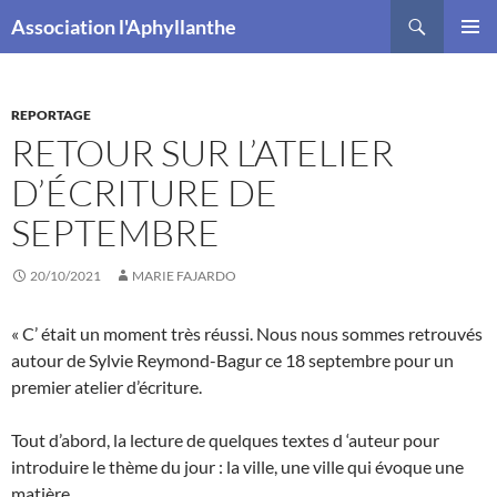
Recherche
Association l'Aphyllanthe
ALLER
MENU
AU
PRINCI
CONTENU
REPORTAGE
RETOUR SUR L’ATELIER
D’ÉCRITURE DE
SEPTEMBRE
20/10/2021
MARIE FAJARDO
« C’ était un moment très réussi. Nous nous sommes retrouvés
autour de Sylvie Reymond-Bagur ce 18 septembre pour un
premier atelier d’écriture.
Tout d’abord, la lecture de quelques textes d ‘auteur pour
introduire le thème du jour : la ville, une ville qui évoque une
matière.