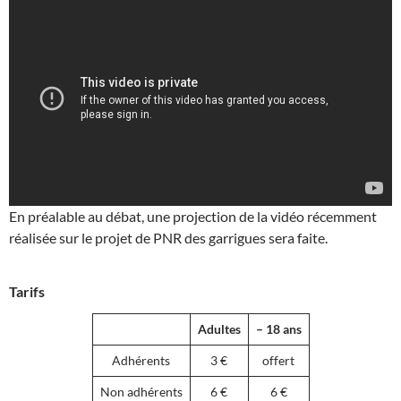
En préalable au débat, une projection de la vidéo récemment
réalisée sur le projet de PNR des garrigues sera faite.
Tarifs
Adultes
– 18 ans
Adhérents
3 €
offert
Non adhérents
6 €
6 €