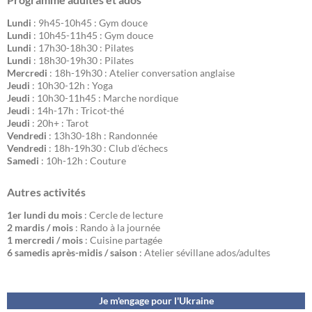
Lundi
: 9h45-10h45 : Gym douce
Lundi
: 10h45-11h45 : Gym douce
Lundi
: 17h30-18h30 : Pilates
Lundi
: 18h30-19h30 : Pilates
Mercredi
: 18h-19h30 : Atelier conversation anglaise
Jeudi
: 10h30-12h : Yoga
Jeudi
: 10h30-11h45 : Marche nordique
Jeudi
: 14h-17h : Tricot-thé
Jeudi
: 20h+ : Tarot
Vendredi
: 13h30-18h : Randonnée
Vendredi
: 18h-19h30 : Club d'échecs
Samedi
: 10h-12h : Couture
Autres activités
1er lundi du mois
: Cercle de lecture
2 mardis / mois
: Rando à la journée
1 mercredi / mois
: Cuisine partagée
6 samedis après-midis / saison
: Atelier sévillane ados/adultes
Je m'engage pour l'Ukraine