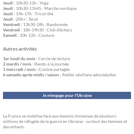
Jeudi
: 10h30-12h : Yoga
Jeudi
: 10h30-11h45 : Marche nordique
Jeudi
: 14h-17h : Tricot-thé
Jeudi
: 20h+ : Tarot
Vendredi
: 13h30-18h : Randonnée
Vendredi
: 18h-19h30 : Club d'échecs
Samedi
: 10h-12h : Couture
Autres activités
1er lundi du mois
: Cercle de lecture
2 mardis / mois
: Rando à la journée
1 mercredi / mois
: Cuisine partagée
6 samedis après-midis / saison
: Atelier sévillane ados/adultes
Je m'engage pour l'Ukraine
La France se mobilise face aux besoins immenses de plusieurs
millions de réfugiés de la guerre en Ukraine - surtout des femmes et
des enfants.