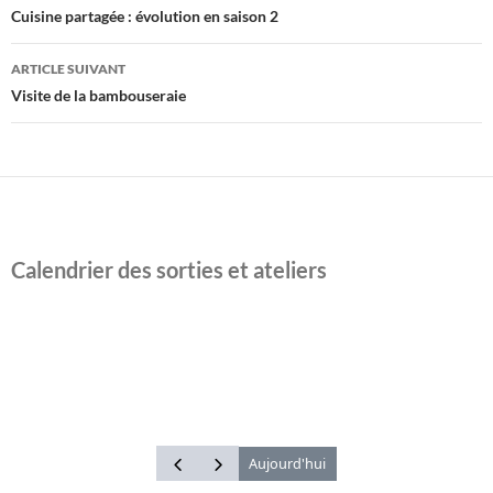
des
Cuisine partagée : évolution en saison 2
articles
ARTICLE SUIVANT
Visite de la bambouseraie
Calendrier des sorties et ateliers