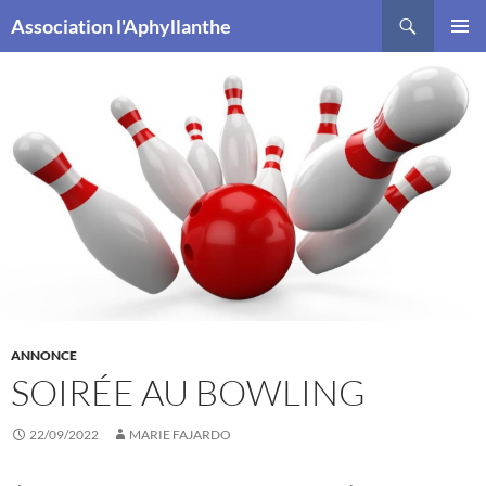
Recherche
Association l'Aphyllanthe
ALLER
MENU
AU
PRINCI
CONTENU
ANNONCE
SOIRÉE AU BOWLING
22/09/2022
MARIE FAJARDO