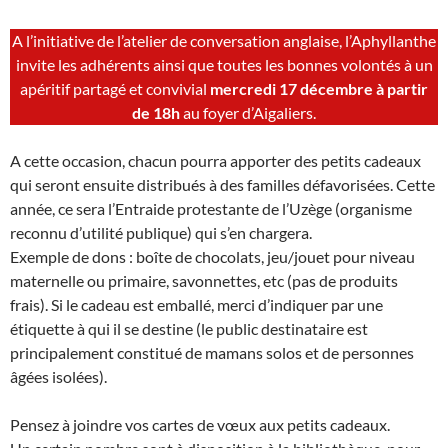
A l’initiative de l’atelier de conversation anglaise, l’Aphyllanthe
invite les adhérents ainsi que toutes les bonnes volontés à un
apéritif partagé et convivial
mercredi 17 décembre à partir
de 18h
au foyer d’Aigaliers.
A cette occasion, chacun pourra apporter des petits cadeaux
qui seront ensuite distribués à des familles défavorisées. Cette
année, ce sera l’Entraide protestante de l’Uzège (organisme
reconnu d’utilité publique) qui s’en chargera.
Exemple de dons : boîte de chocolats, jeu/jouet pour niveau
maternelle ou primaire, savonnettes, etc (pas de produits
frais). Si le cadeau est emballé, merci d’indiquer par une
étiquette à qui il se destine (le public destinataire est
principalement constitué de mamans solos et de personnes
âgées isolées).
Pensez à joindre vos cartes de vœux aux petits cadeaux.