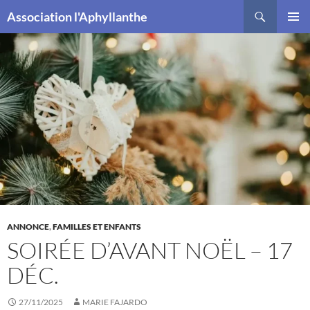
Recherche
Association l'Aphyllanthe
ALLER
MENU
AU
PRINCI
CONTENU
ANNONCE
,
FAMILLES ET ENFANTS
SOIRÉE D’AVANT NOËL – 17
DÉC.
27/11/2025
MARIE FAJARDO