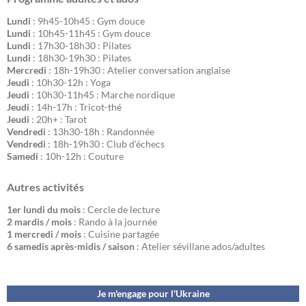
Lundi
: 9h45-10h45 : Gym douce
Lundi
: 10h45-11h45 : Gym douce
Lundi
: 17h30-18h30 : Pilates
Lundi
: 18h30-19h30 : Pilates
Mercredi
: 18h-19h30 : Atelier conversation anglaise
Jeudi
: 10h30-12h : Yoga
Jeudi
: 10h30-11h45 : Marche nordique
Jeudi
: 14h-17h : Tricot-thé
Jeudi
: 20h+ : Tarot
Vendredi
: 13h30-18h : Randonnée
Vendredi
: 18h-19h30 : Club d'échecs
Samedi
: 10h-12h : Couture
Autres activités
1er lundi du mois
: Cercle de lecture
2 mardis / mois
: Rando à la journée
1 mercredi / mois
: Cuisine partagée
6 samedis après-midis / saison
: Atelier sévillane ados/adultes
Je m'engage pour l'Ukraine