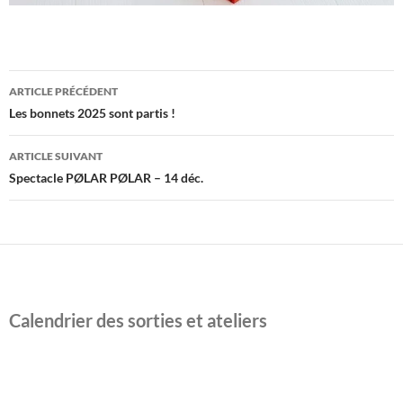
Navigation
ARTICLE PRÉCÉDENT
des
Les bonnets 2025 sont partis !
articles
ARTICLE SUIVANT
Spectacle PØLAR PØLAR – 14 déc.
Calendrier des sorties et ateliers