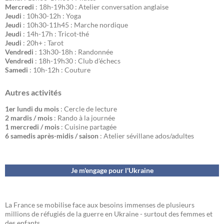
Mercredi
: 18h-19h30 : Atelier conversation anglaise
Jeudi
: 10h30-12h : Yoga
Jeudi
: 10h30-11h45 : Marche nordique
Jeudi
: 14h-17h : Tricot-thé
Jeudi
: 20h+ : Tarot
Vendredi
: 13h30-18h : Randonnée
Vendredi
: 18h-19h30 : Club d'échecs
Samedi
: 10h-12h : Couture
Autres activités
1er lundi du mois
: Cercle de lecture
2 mardis / mois
: Rando à la journée
1 mercredi / mois
: Cuisine partagée
6 samedis après-midis / saison
: Atelier sévillane ados/adultes
Je m'engage pour l'Ukraine
La France se mobilise face aux besoins immenses de plusieurs
millions de réfugiés de la guerre en Ukraine - surtout des femmes et
des enfants.