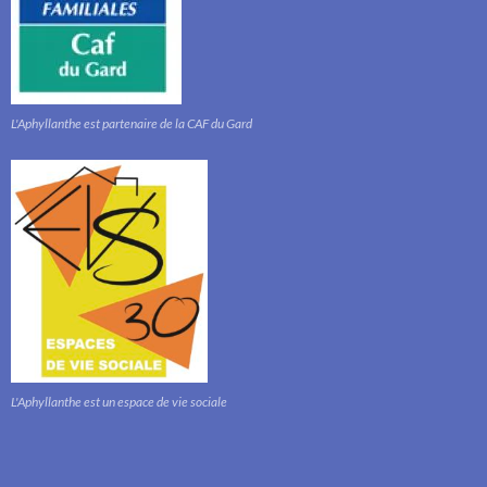
L'Aphyllanthe est partenaire de la CAF du Gard
L'Aphyllanthe est un espace de vie sociale