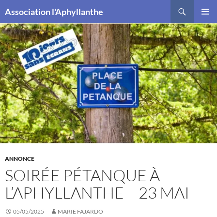
Recherche
Association l'Aphyllanthe
ALLER
MENU
AU
PRINCI
CONTENU
ANNONCE
SOIRÉE PÉTANQUE À
L’APHYLLANTHE – 23 MAI
05/05/2025
MARIE FAJARDO