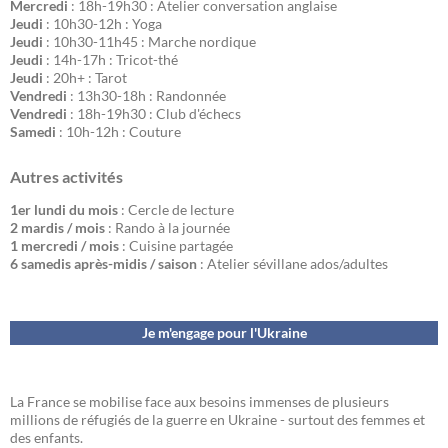
Mercredi
: 18h-19h30 : Atelier conversation anglaise
Jeudi
: 10h30-12h : Yoga
Jeudi
: 10h30-11h45 : Marche nordique
Jeudi
: 14h-17h : Tricot-thé
Jeudi
: 20h+ : Tarot
Vendredi
: 13h30-18h : Randonnée
Vendredi
: 18h-19h30 : Club d'échecs
Samedi
: 10h-12h : Couture
Autres activités
1er lundi du mois
: Cercle de lecture
2 mardis / mois
: Rando à la journée
1 mercredi / mois
: Cuisine partagée
6 samedis après-midis / saison
: Atelier sévillane ados/adultes
Je m'engage pour l'Ukraine
La France se mobilise face aux besoins immenses de plusieurs
millions de réfugiés de la guerre en Ukraine - surtout des femmes et
des enfants.