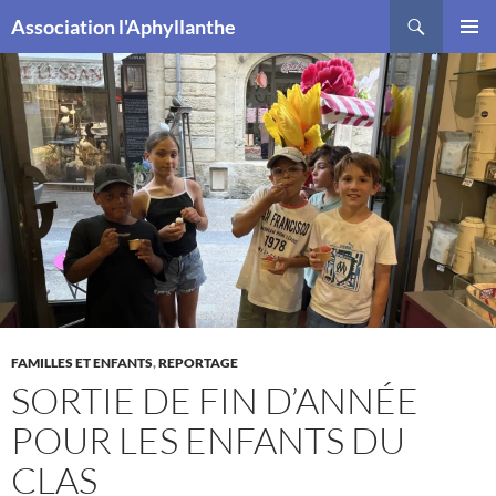
Recherche
Association l'Aphyllanthe
ALLER
MENU
AU
PRINCI
CONTENU
FAMILLES ET ENFANTS
,
REPORTAGE
SORTIE DE FIN D’ANNÉE
POUR LES ENFANTS DU
CLAS