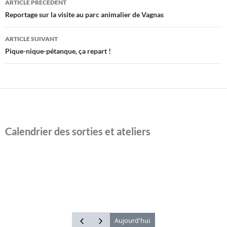
ARTICLE PRÉCÉDENT
des
Reportage sur la visite au parc animalier de Vagnas
articles
ARTICLE SUIVANT
Pique-nique-pétanque, ça repart !
Calendrier des sorties et ateliers