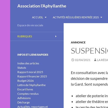
Recherche
Association l'Aphyllanthe
ALLER AU CONTENU
ACCUEIL
ACTIVITÉS RÉGULIÈRES RENTRÉE 2025
Espace de vie sociale
RUBRIQUES
ANNONCE
SUSPENSI
INFOS ET LIENS RAPIDES
02/04/2021
LA RÉD
Index des articles
Statuts
Rapport moral 2025
En consultation avec la
Rapport financier 2025
décision de suspendre 
Budget 2026
la Gard. Sont suspendue
Lettre de l'Aphyllanthe
Encart livres
Comptes-rendus
atelier de poterie 
Adhésions
atelier de théâtre e
Décharge
Actualités, reportages et
le cercle des lectric