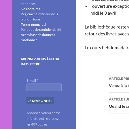
annonces
l’ouverture excepti
Nos horaires
midi le 3 avril
Règlement intérieur de la
bibliothèque
Tennis municipal
La bibliothèque rester
Politique de confidentialité
retour des livres avec s
Accès base de données
randonnée
Le cours hebdomadaire 
ABONNEZ-VOUS À NOTRE
INFOLETTRE
Navig
ARTICLE P
E-mail
*
des
Venez à la 
articl
ARTICLE SU
Quand le ce
Abonnez-vous à notre
infolettre et rejoignez
les 409 autres