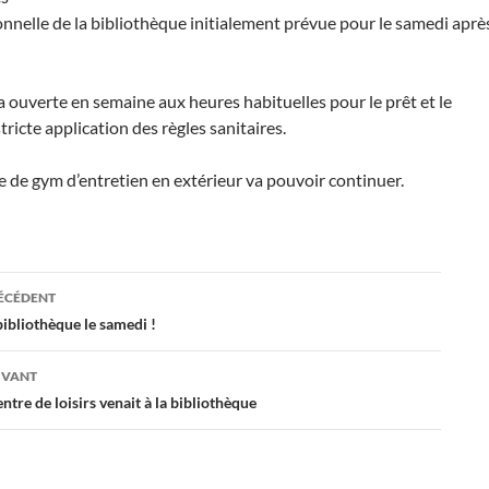
onnelle de la bibliothèque initialement prévue pour le samedi aprè
a ouverte en semaine aux heures habituelles pour le prêt et le
tricte application des règles sanitaires.
de gym d’entretien en extérieur va pouvoir continuer.
ation
RÉCÉDENT
bibliothèque le samedi !
es
IVANT
ntre de loisirs venait à la bibliothèque