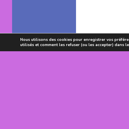
Nous utilisons des cookies pour enregistrer vos préféren
utilisés et comment les refuser (ou les accepter) dans l
Avec le souti
DRJSCS Occi