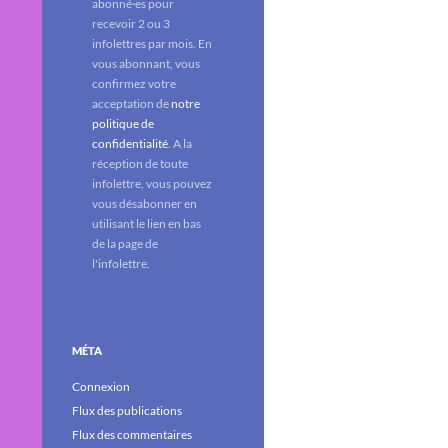
abonné·es pour
recevoir 2 ou 3
infolettres par mois. En
vous abonnant, vous
confirmez votre
acceptation de
notre
politique de
confidentialité
. A la
réception de toute
infolettre, vous pouvez
vous désabonner en
utilisant le lien en bas
de la page de
l'infolettre.
MÉTA
Connexion
Flux des publications
Flux des commentaires