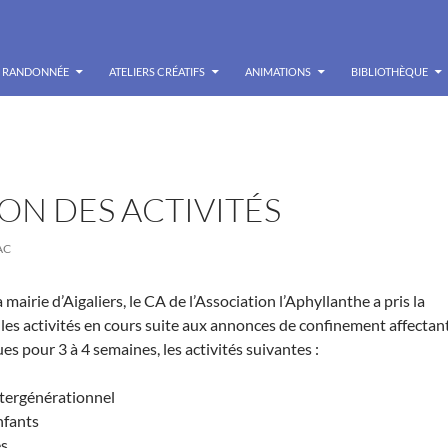
RANDONNÉE
ATELIERS CRÉATIFS
ANIMATIONS
BIBLIOTHÈQUE
ON DES ACTIVITÉS
AC
 mairie d’Aigaliers, le CA de l’Association l’Aphyllanthe a pris la
les activités en cours suite aux annonces de confinement affectan
s pour 3 à 4 semaines, les activités suivantes :
intergénérationnel
nfants
es