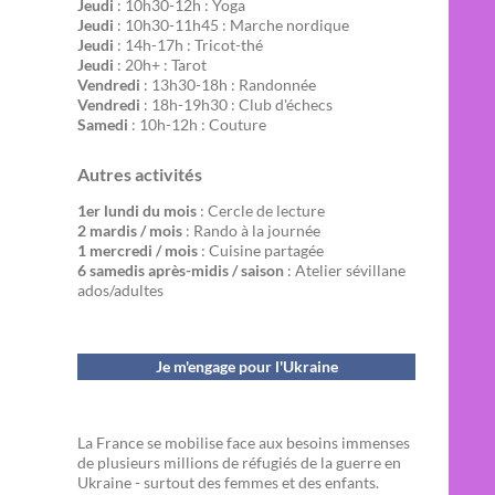
Jeudi
: 10h30-12h : Yoga
Jeudi
: 10h30-11h45 : Marche nordique
Jeudi
: 14h-17h : Tricot-thé
Jeudi
: 20h+ : Tarot
Vendredi
: 13h30-18h : Randonnée
Vendredi
: 18h-19h30 : Club d'échecs
Samedi
: 10h-12h : Couture
Autres activités
1er lundi du mois
: Cercle de lecture
2 mardis / mois
: Rando à la journée
1 mercredi / mois
: Cuisine partagée
6 samedis après-midis / saison
: Atelier sévillane
ados/adultes
Je m'engage pour l'Ukraine
La France se mobilise face aux besoins immenses
de plusieurs millions de réfugiés de la guerre en
Ukraine - surtout des femmes et des enfants.