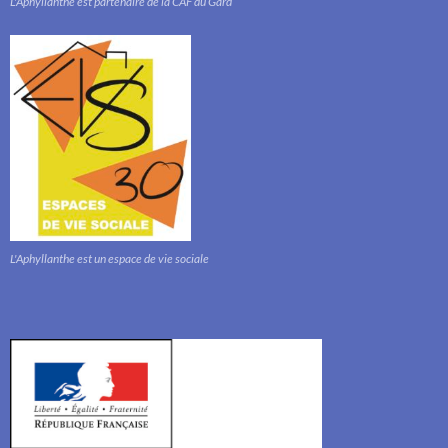
L'Aphyllanthe est partenaire de la CAF du Gard
L'Aphyllanthe est un espace de vie sociale