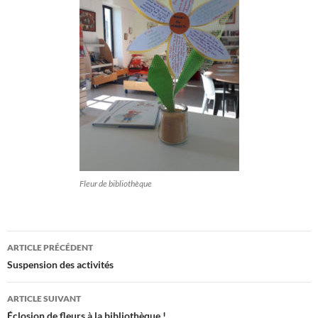
Fleur de bibliothèque
Navigation
ARTICLE PRÉCÉDENT
des
Suspension des activités
articles
ARTICLE SUIVANT
Éclosion de fleurs à la bibliothèque !