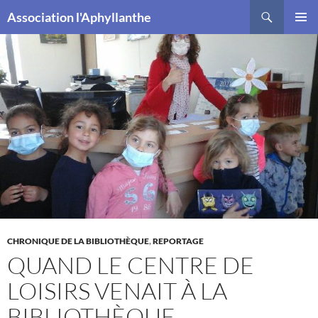
Recherche
Association l'Aphyllanthe
ALLER
MENU
AU
PRINCI
CONTENU
CHRONIQUE DE LA BIBLIOTHÈQUE
,
REPORTAGE
QUAND LE CENTRE DE
LOISIRS VENAIT À LA
BIBLIOTHÈQUE