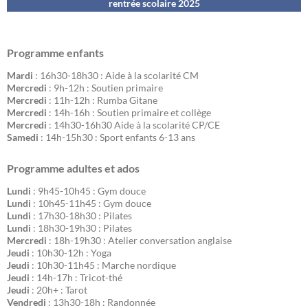
rentrée scolaire 202
5
Programme enfants
Mardi
: 16h30-18h30 : Aide à la scolarité CM
Mercredi
: 9h-12h : Soutien primaire
Mercredi
: 11h-12h : Rumba Gitane
Mercredi
: 14h-16h : Soutien primaire et collège
Mercredi
: 14h30-16h30 Aide à la scolarité CP/CE
Samedi
: 14h-15h30 : Sport enfants 6-13 ans
Programme adultes et ados
Lundi
: 9h45-10h45 : Gym douce
Lundi
: 10h45-11h45 : Gym douce
Lundi
: 17h30-18h30 : Pilates
Lundi
: 18h30-19h30 : Pilates
Mercredi
: 18h-19h30 : Atelier conversation anglaise
Jeudi
: 10h30-12h : Yoga
Jeudi
: 10h30-11h45 : Marche nordique
Jeudi
: 14h-17h : Tricot-thé
Jeudi
: 20h+ : Tarot
Vendredi
: 13h30-18h : Randonnée