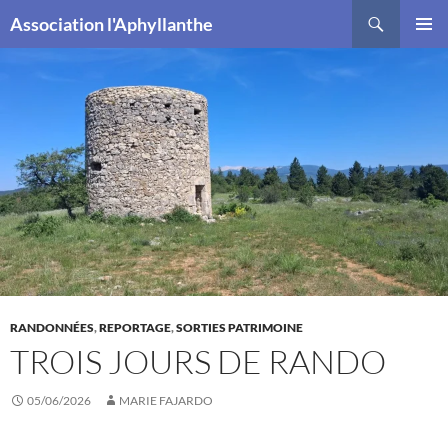
Recherche
Association l'Aphyllanthe
ALLER
MENU
AU
PRINCI
CONTENU
RANDONNÉES
,
REPORTAGE
,
SORTIES PATRIMOINE
TROIS JOURS DE RANDO
05/06/2026
MARIE FAJARDO