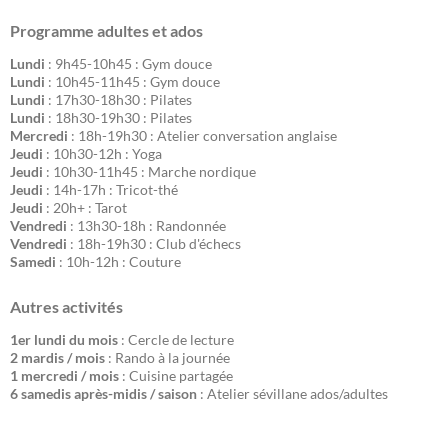
Programme adultes et ados
Lundi
: 9h45-10h45 : Gym douce
Lundi
: 10h45-11h45 : Gym douce
Lundi
: 17h30-18h30 : Pilates
Lundi
: 18h30-19h30 : Pilates
Mercredi
: 18h-19h30 : Atelier conversation anglaise
Jeudi
: 10h30-12h : Yoga
Jeudi
: 10h30-11h45 : Marche nordique
Jeudi
: 14h-17h : Tricot-thé
Jeudi
: 20h+ : Tarot
Vendredi
: 13h30-18h : Randonnée
Vendredi
: 18h-19h30 : Club d'échecs
Samedi
: 10h-12h : Couture
Autres activités
1er lundi du mois
: Cercle de lecture
2 mardis / mois
: Rando à la journée
1 mercredi / mois
: Cuisine partagée
6 samedis après-midis / saison
: Atelier sévillane ados/adultes