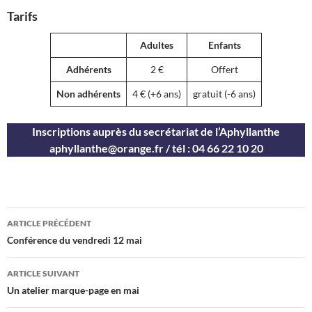
Tarifs
Adultes
Enfants
Adhérents
2 €
Offert
Non adhérents
4 € (+6 ans)
gratuit (-6 ans)
Inscriptions auprès du secrétariat de l’Aphyllanthe
aphyllanthe@orange.fr / tél : 04 66 22 10 20
Navigation
ARTICLE PRÉCÉDENT
des
Conférence du vendredi 12 mai
articles
ARTICLE SUIVANT
Un atelier marque-page en mai