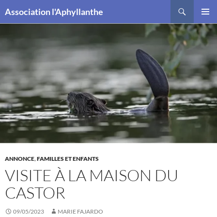
Recherche
Association l'Aphyllanthe
ALLER
MENU
AU
PRINCI
CONTENU
ANNONCE
,
FAMILLES ET ENFANTS
VISITE À LA MAISON DU
CASTOR
09/05/2023
MARIE FAJARDO