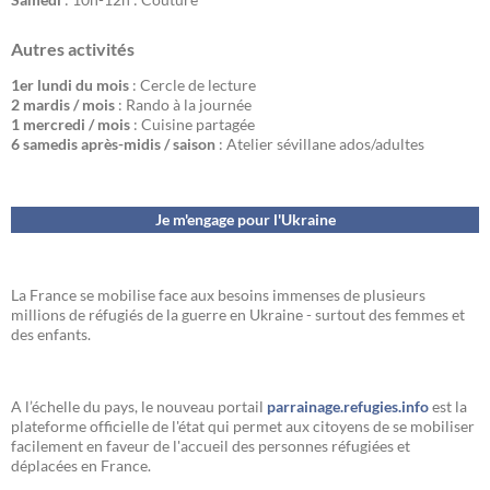
Autres activités
1er lundi du mois
: Cercle de lecture
2 mardis / mois
: Rando à la journée
1 mercredi / mois
: Cuisine partagée
6 samedis après-midis / saison
: Atelier sévillane ados/adultes
Je m'engage pour l'Ukraine
La France se mobilise face aux besoins immenses de plusieurs
millions de réfugiés de la guerre en Ukraine - surtout des femmes et
des enfants.
A l’échelle du pays, le nouveau portail
parrainage.refugies.info
est la
plateforme officielle de l'état qui permet aux citoyens de se mobiliser
facilement en faveur de l'accueil des personnes réfugiées et
déplacées en France.