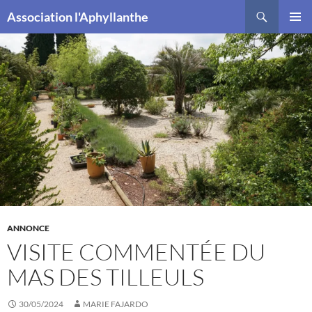
Recherche
Association l'Aphyllanthe
ALLER
MENU
AU
PRINCI
CONTENU
ANNONCE
VISITE COMMENTÉE DU
MAS DES TILLEULS
30/05/2024
MARIE FAJARDO