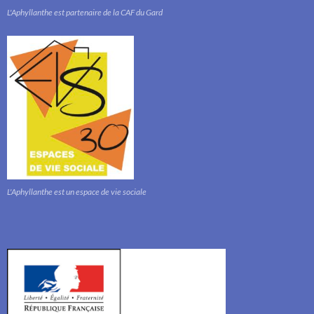
L'Aphyllanthe est partenaire de la CAF du Gard
L'Aphyllanthe est un espace de vie sociale