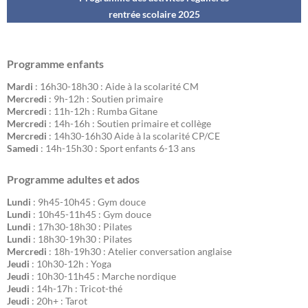
rentrée scolaire 202
5
Programme enfants
Mardi
: 16h30-18h30 : Aide à la scolarité CM
Mercredi
: 9h-12h : Soutien primaire
Mercredi
: 11h-12h : Rumba Gitane
Mercredi
: 14h-16h : Soutien primaire et collège
Mercredi
: 14h30-16h30 Aide à la scolarité CP/CE
Samedi
: 14h-15h30 : Sport enfants 6-13 ans
Programme adultes et ados
Lundi
: 9h45-10h45 : Gym douce
Lundi
: 10h45-11h45 : Gym douce
Lundi
: 17h30-18h30 : Pilates
Lundi
: 18h30-19h30 : Pilates
Mercredi
: 18h-19h30 : Atelier conversation anglaise
Jeudi
: 10h30-12h : Yoga
Jeudi
: 10h30-11h45 : Marche nordique
Jeudi
: 14h-17h : Tricot-thé
Jeudi
: 20h+ : Tarot