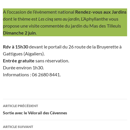
A l’occasion de l’évènement national
Rendez-vous aux Jardins
dont le thème est
Les cinq sens au jardin
, L’Aphyllanthe vous
propose une visite commentée du jardin du Mas des Tilleuls
Dimanche 2 juin
.
Rdv à 15h30
devant le portail du 26 route de la Bruyerette à
Gattigues (Aigaliers).
Entrée gratuite
sans réservation.
Durée environ 1h30.
Informations : 06 2680 8441.
Navigation
ARTICLE PRÉCÉDENT
des
Sortie avec le Vélorail des Cévennes
articles
ARTICLE SUIVANT