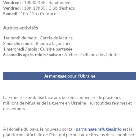
Vendredi
: 13h30-18h : Randonnée
Vendredi
: 18h-19h30 : Club d'échecs
Samedi
: 10h-12h : Couture
Autres activités
1er lundi du mois
: Cercle de lecture
2 mardis / mois
: Rando à la journée
1 mercredi / mois
: Cuisine partagée
6 samedis après-midis / saison
: Atelier sévillane ados/adultes
Je m'engage pour l'Ukraine
La France se mobilise face aux besoins immenses de plusieurs
millions de réfugiés de la guerre en Ukraine - surtout des femmes et
des enfants.
A l’échelle du pays, le nouveau portail
parrainage.refugies.info
est la
plateforme officielle de l'état qui permet aux citoyens de se mobiliser