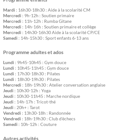
Mardi
: 16h30-18h30 : Aide à la scolarité CM
Mercredi
: 9h-12h : Soutien primaire
Mercredi
: 11h-12h : Rumba Gitane
Mercredi
: 14h-16h : Soutien primaire et collège
Mercredi
: 14h30-16h30 Aide à la scolarité CP/CE
Samedi
: 14h-15h30 : Sport enfants 6-13 ans
Programme adultes et ados
Lundi
: 9h45-10h45 : Gym douce
Lundi
: 10h45-11h45 : Gym douce
Lundi
: 17h30-18h30 : Pilates
Lundi
: 18h30-19h30 : Pilates
Mercredi
: 18h-19h30 : Atelier conversation anglaise
Jeudi
: 10h30-12h : Yoga
Jeudi
: 10h30-11h45 : Marche nordique
Jeudi
: 14h-17h : Tricot-thé
Jeudi
: 20h+ : Tarot
Vendredi
: 13h30-18h : Randonnée
Vendredi
: 18h-19h30 : Club d'échecs
Samedi
: 10h-12h : Couture
Autres activités