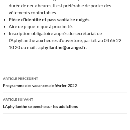
durée de deux heures, il est préférable de porter des
vêtements confortables.
Pièce d’identité et pass sanitaire exigés.
Aire de pique-nique à proximité.
Inscription obligatoire auprès du secrétariat de
l’Aphyllanthe aux heures d’ouverture, par tél. au 04 66 22
10 20 ou mail : ap
hyllanthe@orange.fr.
Navigation
ARTICLE PRÉCÉDENT
des
Programme des vacances de février 2022
articles
ARTICLE SUIVANT
L’Aphyllanthe se penche sur les addictions