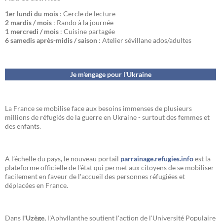
1er lundi du mois
: Cercle de lecture
2 mardis / mois
: Rando à la journée
1 mercredi / mois
: Cuisine partagée
6 samedis après-midis / saison
: Atelier sévillane ados/adultes
Je m'engage pour l'Ukraine
La France se mobilise face aux besoins immenses de plusieurs
millions de réfugiés de la guerre en Ukraine - surtout des femmes et
des enfants.
A l’échelle du pays, le nouveau portail
parrainage.refugies.info
est la
plateforme officielle de l'état qui permet aux citoyens de se mobiliser
facilement en faveur de l'accueil des personnes réfugiées et
déplacées en France.
Dans
l'Uzège,
l'Aphyllanthe soutient l'action de l'Université Populaire