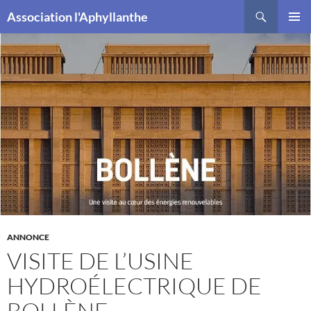
Recherche
Association l'Aphyllanthe
ALLER
MENU
AU
PRINCI
CONTENU
ANNONCE
VISITE DE L’USINE
HYDROÉLECTRIQUE DE
BOLLÈNE