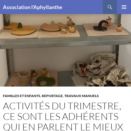
Recherche
Association l'Aphyllanthe
ALLER
MENU
AU
PRINCI
CONTENU
FAMILLES ET ENFANTS
,
REPORTAGE
,
TRAVAUX MANUELS
ACTIVITÉS DU TRIMESTRE,
CE SONT LES ADHÉRENTS
QUI EN PARLENT LE MIEUX