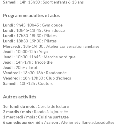
Samedi
: 14h-15h30 : Sport enfants 6-13 ans
Programme adultes et ados
Lundi
: 9h45-10h45 : Gym douce
Lundi
: 10h45-11h45 : Gym douce
Lundi
: 17h30-18h30 : Pilates
Lundi
: 18h30-19h30 : Pilates
Mercredi
: 18h-19h30 : Atelier conversation anglaise
Jeudi
: 10h30-12h : Yoga
Jeudi
: 10h30-11h45 : Marche nordique
Jeudi
: 14h-17h : Tricot-thé
Jeudi
: 20h+ : Tarot
Vendredi
: 13h30-18h : Randonnée
Vendredi
: 18h-19h30 : Club d'échecs
Samedi
: 10h-12h : Couture
Autres activités
1er lundi du mois
: Cercle de lecture
2 mardis / mois
: Rando à la journée
1 mercredi / mois
: Cuisine partagée
6 samedis après-midis / saison
: Atelier sévillane ados/adultes