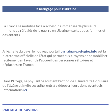
Je m'engage pour l'Ukraine
La France se mobilise face aux besoins immenses de plusieurs
millions de réfugiés de la guerre en Ukraine - surtout des femmes et
des enfants.
A l’échelle du pays, le nouveau portail
parrainage.refugies.info
est la
plateforme officielle de l'état qui permet aux citoyens de se mobiliser
facilement en faveur de l'accueil des personnes réfugiées et
déplacées en France.
Dans
l'Uzège,
l'Aphyllanthe soutient l'action de l'Université Populaire
de l'Uzège et invite ses adhérents à y déposer leurs dons éventuels.
Informations
ici
.
PARTAGE DE SAVOIRS