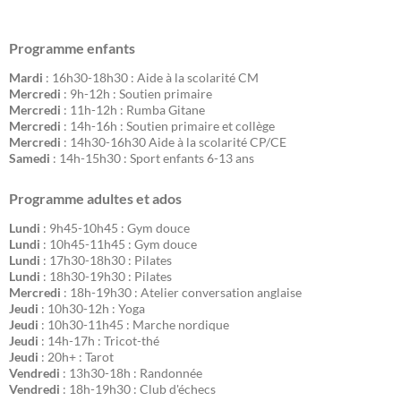
Programme enfants
Mardi
: 16h30-18h30 : Aide à la scolarité CM
Mercredi
: 9h-12h : Soutien primaire
Mercredi
: 11h-12h : Rumba Gitane
Mercredi
: 14h-16h : Soutien primaire et collège
Mercredi
: 14h30-16h30 Aide à la scolarité CP/CE
Samedi
: 14h-15h30 : Sport enfants 6-13 ans
Programme adultes et ados
Lundi
: 9h45-10h45 : Gym douce
Lundi
: 10h45-11h45 : Gym douce
Lundi
: 17h30-18h30 : Pilates
Lundi
: 18h30-19h30 : Pilates
Mercredi
: 18h-19h30 : Atelier conversation anglaise
Jeudi
: 10h30-12h : Yoga
Jeudi
: 10h30-11h45 : Marche nordique
Jeudi
: 14h-17h : Tricot-thé
Jeudi
: 20h+ : Tarot
Vendredi
: 13h30-18h : Randonnée
Vendredi
: 18h-19h30 : Club d'échecs