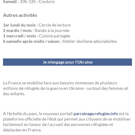
Samedi
: 10h-12h : Couture
Autres activités
1er lundi du mois
: Cercle de lecture
2 mardis / mois
: Rando à la journée
1 mercredi / mois
: Cuisine partagée
6 samedis après-midis / saison
: Atelier sévillane ados/adultes
Je m'engage pour l'Ukraine
La France se mobilise face aux besoins immenses de plusieurs
millions de réfugiés de la guerre en Ukraine - surtout des femmes et
des enfants.
A l’échelle du pays, le nouveau portail
parrainage.refugies.info
est la
plateforme officielle de l'état qui permet aux citoyens de se mobiliser
facilement en faveur de l'accueil des personnes réfugiées et
déplacées en France.