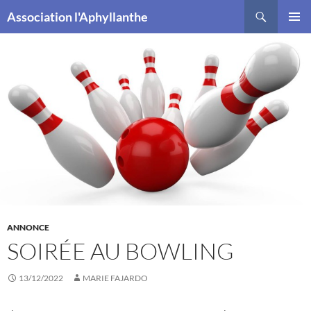
Recherche
Association l'Aphyllanthe
ALLER
MENU
AU
PRINCI
CONTENU
ANNONCE
SOIRÉE AU BOWLING
13/12/2022
MARIE FAJARDO