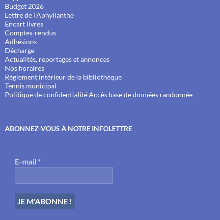
Budget 2026
Lettre de l'Aphyllanthe
Encart livres
Comptes-rendus
Adhésions
Décharge
Actualités, reportages et annonces
Nos horaires
Règlement intérieur de la bibliothèque
Tennis municipal
Politique de confidentialité
Accès base de données randonnée
ABONNEZ-VOUS À NOTRE INFOLETTRE
E-mail
*