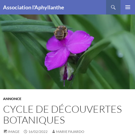
Recherche
Association l'Aphyllanthe
ALLER
MENU
AU
PRINCI
CONTENU
ANNONCE
CYCLE DE DÉCOUVERTES
BOTANIQUES
IMAGE
16/02/2022
MARIE FAJARDO