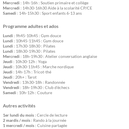
Mercredi
: 14h-16h : Soutien primaire et collège
Mercredi
: 14h30-16h30 Aide à la scolarité CP/CE
Samedi
: 14h-15h30 : Sport enfants 6-13 ans
Programme adultes et ados
Lundi
: 9h45-10h45 : Gym douce
Lundi
: 10h45-11h45 : Gym douce
Lundi
: 17h30-18h30 : Pilates
Lundi
: 18h30-19h30 : Pilates
Mercredi
: 18h-19h30 : Atelier conversation anglaise
Jeudi
: 10h30-12h : Yoga
Jeudi
: 10h30-11h45 : Marche nordique
Jeudi
: 14h-17h : Tricot-thé
Jeudi
: 20h+ : Tarot
Vendredi
: 13h30-18h : Randonnée
Vendredi
: 18h-19h30 : Club d'échecs
Samedi
: 10h-12h : Couture
Autres activités
1er lundi du mois
: Cercle de lecture
2 mardis / mois
: Rando à la journée
1 mercredi / mois
: Cuisine partagée