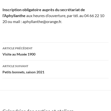
Inscription obligatoire auprès du secrétariat de
l’Aphyllanthe
aux heures d’ouverture, par tél. au 04 66 22 10
20 ou mail : aphyllanthe@orange.fr.
Navigation
ARTICLE PRÉCÉDENT
des
Visite au Musée 1900
articles
ARTICLE SUIVANT
Petits bonnets, saison 2021