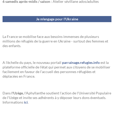
6 samedis après-midis / saison
: Atelier sévillane ados/adultes
Je m'engage pour l'Ukraine
La France se mobilise face aux besoins immenses de plusieurs
millions de réfugiés de la guerre en Ukraine - surtout des femmes et
des enfants.
A l’échelle du pays, le nouveau portail
parrainage.refugies.info
est la
plateforme officielle de l'état qui permet aux citoyens de se mobiliser
facilement en faveur de l'accueil des personnes réfugiées et
déplacées en France.
Dans
l'Uzège,
l'Aphyllanthe soutient l'action de l'Université Populaire
de l'Uzège et invite ses adhérents à y déposer leurs dons éventuels.
Informations
ici
.