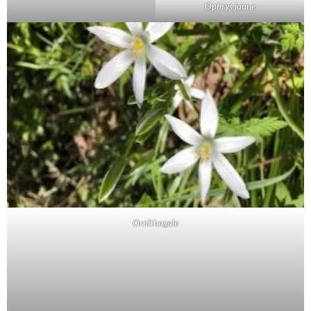
Ophrys jaune
Ornithogale