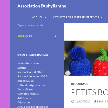
Recherche
Association l'Aphyllanthe
ALLER AU CONTENU
ACCUEIL
ACTIVITÉS RÉGULIÈRES RENTRÉE 2025
Espace de vie sociale
RUBRIQUES
INFOS ET LIENS RAPIDES
Index des articles
Statuts
Rapport moral 2025
Rapport financier 2025
Budget 2026
REPORTAGE
Lettre de l'Aphyllanthe
PETITS B
Encart livres
Comptes-rendus
Adhésions
16/02/2022
MARIE 
Décharge
Actualités, reportages et