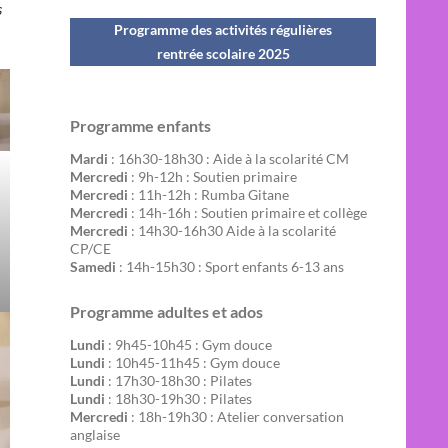
s
Programme des activités régulières
rentrée scolaire 202
5
Programme enfants
Mardi
: 16h30-18h30 : Aide à la scolarité CM
Mercredi
: 9h-12h : Soutien primaire
Mercredi
: 11h-12h : Rumba Gitane
Mercredi
: 14h-16h : Soutien primaire et collège
Mercredi
: 14h30-16h30 Aide à la scolarité
CP/CE
Samedi
: 14h-15h30 : Sport enfants 6-13 ans
Programme adultes et ados
Lundi
: 9h45-10h45 : Gym douce
Lundi
: 10h45-11h45 : Gym douce
Lundi
: 17h30-18h30 : Pilates
Lundi
: 18h30-19h30 : Pilates
Mercredi
: 18h-19h30 : Atelier conversation
anglaise