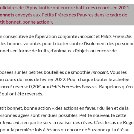
solidaires de l’Aphyllanthe ont encore battu des records en 2021
bonnets
envoyés aux Petits Frères des Pauvres dans le cadre de
tit bonnet, bonne action ».
on consécutive de l’opération conjointe
Innocent
et
Petits Frères des
e les bonnes volontés pour tricoter contre l’isolement des personn
nnets en forme de fruits, d’animaux, d’objets ou encore de
osées sur les petites bouteilles de smoothie
Innocent
. Vous les
u cours du mois de février 2022. Pour chaque bouteille achetée
nocent
reverse 0,20€ aux
Petits Frères des Pauvres
. Rappelons qu’en
qui ont été reversés.
etit bonnet, bonne action », des actions en faveur du lien et de la
personnes âgées sont rendues possibles. Petite nouveauté cette
ar
Innocent
a en partie servi à réaliser des rêves. C’est le cas de Roge
 pour la première fois à 65 ans ou encore de Suzanne qui a été au