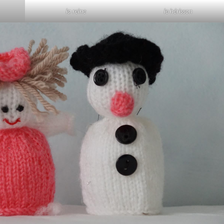
la reine
le hérisson