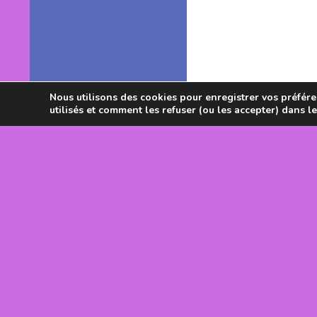
Nous utilisons des cookies pour enregistrer vos préféren
utilisés et comment les refuser (ou les accepter) dans l
Avec le souti
DRJSCS Occi