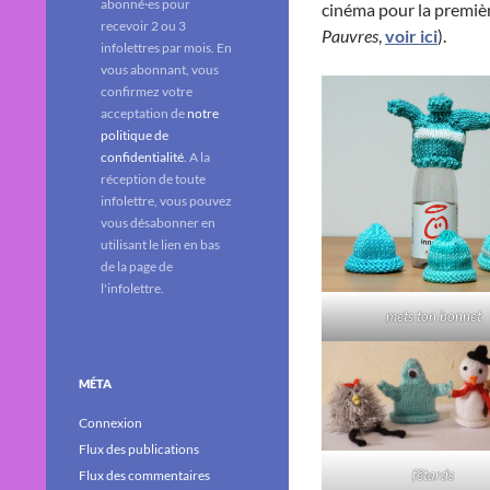
abonné·es pour
cinéma pour la première
recevoir 2 ou 3
Pauvres
,
voir ici
).
infolettres par mois. En
vous abonnant, vous
confirmez votre
acceptation de
notre
politique de
confidentialité
. A la
réception de toute
infolettre, vous pouvez
vous désabonner en
utilisant le lien en bas
de la page de
l'infolettre.
mets ton bonnet
MÉTA
Connexion
Flux des publications
fêtards
Flux des commentaires