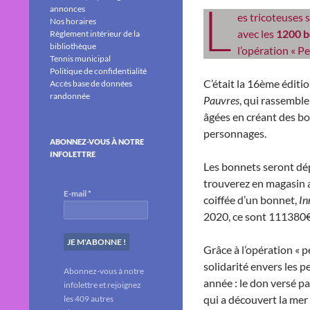
L
annonces
es tricoteuses 
Nos horaires
avec les
1200 
Règlement intérieur de la
bibliothèque
l’opération « Pe
Tennis municipal
Politique de confidentialité
C’était la 16ème éditi
Accès base de données
randonnée
Pauvres
, qui rassembl
âgées en créant des bo
personnages.
ABONNEZ-VOUS À NOTRE
INFOLETTRE
Les bonnets seront dép
trouverez en magasin a
E-mail
*
coiffée d’un bonnet,
In
2020, ce sont 111380€ 
Grâce à l’opération « p
solidarité envers les 
Abonnez-vous à notre
année : le don versé p
infolettre et rejoignez
qui a découvert la mer
les 409 autres