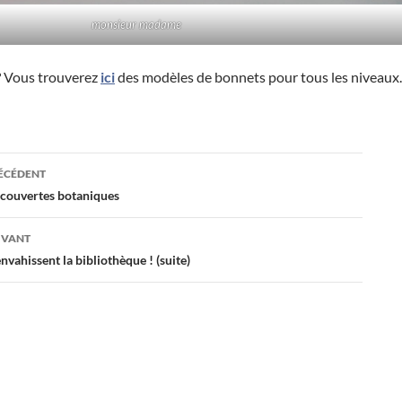
monsieur madame
? Vous trouverez
ici
des modèles de bonnets pour tous les niveaux.
ation
RÉCÉDENT
écouvertes botaniques
es
IVANT
envahissent la bibliothèque ! (suite)