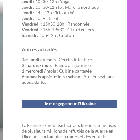
Jeudi
: 10h30-12h : Yoga
Jeudi
: 10h30-11h45 : Marche nordique
Jeudi
: 14h-17h : Tricot-thé
Jeudi
: 20h+ : Tarot
Vendredi
: 13h30-18h : Randonnée
Vendredi
: 18h-19h30 : Club d'échecs
Samedi
: 10h-12h : Couture
Autres activités
1er lundi du mois
: Cercle de lecture
2 mardis / mois
: Rando à la journée
1 mercredi / mois
: Cuisine partagée
6 samedis après-midis / saison
: Atelier sévillane
ados/adultes
Je m'engage pour l'Ukraine
La France se mobilise face aux besoins immenses
de plusieurs millions de réfugiés de la guerre en
Ukraine - surtout des femmes et des enfants.