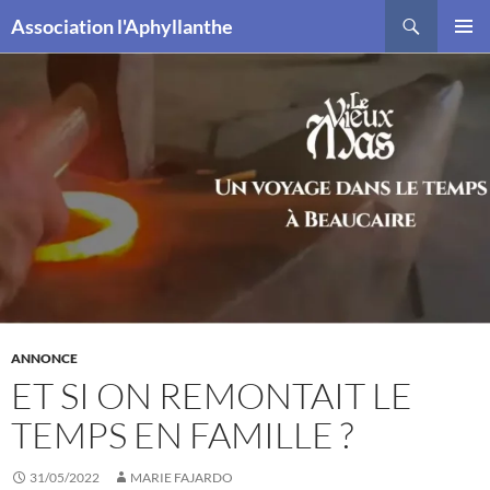
Recherche
Association l'Aphyllanthe
ALLER
MENU
AU
PRINCI
CONTENU
ANNONCE
ET SI ON REMONTAIT LE
TEMPS EN FAMILLE ?
31/05/2022
MARIE FAJARDO