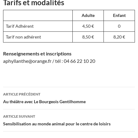
Tarifs et modalités
Adulte
Enfant
Tarif Adhérent
4,50 €
0
Tarif non adhérent
8,50 €
8,20 €
Renseignements et inscriptions
aphyllanthe@orange.fr / tél : 04 66 22 10 20
Navigation
ARTICLE PRÉCÉDENT
des
Au théâtre avec Le Bourgeois Gentilhomme
articles
ARTICLE SUIVANT
Sensibilisation au monde animal pour le centre de loisirs