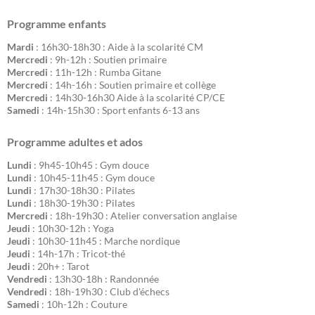
Programme enfants
Mardi
: 16h30-18h30 : Aide à la scolarité CM
Mercredi
: 9h-12h : Soutien primaire
Mercredi
: 11h-12h : Rumba Gitane
Mercredi
: 14h-16h : Soutien primaire et collège
Mercredi
: 14h30-16h30 Aide à la scolarité CP/CE
Samedi
: 14h-15h30 : Sport enfants 6-13 ans
Programme adultes et ados
Lundi
: 9h45-10h45 : Gym douce
Lundi
: 10h45-11h45 : Gym douce
Lundi
: 17h30-18h30 : Pilates
Lundi
: 18h30-19h30 : Pilates
Mercredi
: 18h-19h30 : Atelier conversation anglaise
Jeudi
: 10h30-12h : Yoga
Jeudi
: 10h30-11h45 : Marche nordique
Jeudi
: 14h-17h : Tricot-thé
Jeudi
: 20h+ : Tarot
Vendredi
: 13h30-18h : Randonnée
Vendredi
: 18h-19h30 : Club d'échecs
Samedi
: 10h-12h : Couture