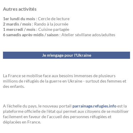
Autres activités
1er lundi du mois
: Cercle de lecture
2 mardis / mois
: Rando à la journée
1 mercredi / mois
: Cuisine partagée
6 samedis après-midis / saison
: Atelier sévillane ados/adultes
Je m'engage pour l'Ukraine
La France se mobilise face aux besoins immenses de plusieurs
millions de réfugiés de la guerre en Ukraine - surtout des femmes et
des enfants.
A l’échelle du pays, le nouveau portail
parrainage.refugies.info
est la
plateforme officielle de l'état qui permet aux citoyens de se mobiliser
facilement en faveur de l'accueil des personnes réfugiées et
déplacées en France.