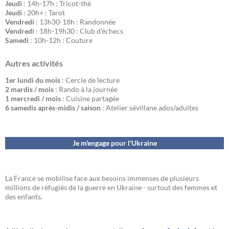
Jeudi
: 14h-17h : Tricot-thé
Jeudi
: 20h+ : Tarot
Vendredi
: 13h30-18h : Randonnée
Vendredi
: 18h-19h30 : Club d'échecs
Samedi
: 10h-12h : Couture
Autres activités
1er lundi du mois
: Cercle de lecture
2 mardis / mois
: Rando à la journée
1 mercredi / mois
: Cuisine partagée
6 samedis après-midis / saison
: Atelier sévillane ados/adultes
Je m'engage pour l'Ukraine
La France se mobilise face aux besoins immenses de plusieurs
millions de réfugiés de la guerre en Ukraine - surtout des femmes et
des enfants.