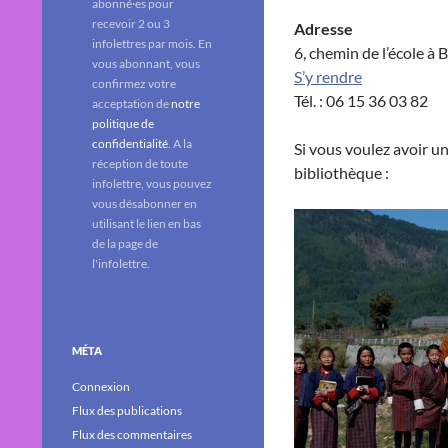
abonné·es pour
recevoir 2 ou 3
Adresse
infolettres par mois. En
6, chemin de l’école à 
vous abonnant, vous
S’y rendre
confirmez votre
Tél. : 06 15 36 03 82
acceptation de
notre
politique de
confidentialité
. A la
Si vous voulez avoir u
réception de toute
bibliothèque :
infolettre, vous pouvez
vous désabonner en
utilisant le lien en bas
de la page de
l'infolettre.
MÉTA
Connexion
Flux des publications
Flux des commentaires