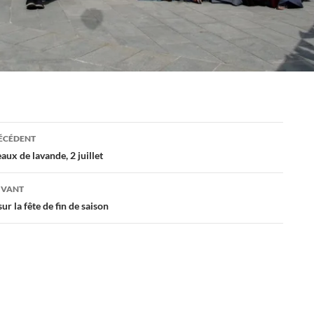
ation
RÉCÉDENT
eaux de lavande, 2 juillet
es
IVANT
ur la fête de fin de saison