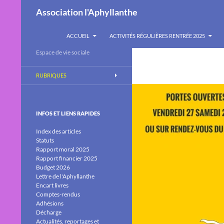
Recherche
Association l'Aphyllanthe
ALLER AU CONTENU
ACCUEIL
ACTIVITÉS RÉGULIÈRES RENTRÉE 2025
Espace de vie sociale
RUBRIQUES
INFOS ET LIENS RAPIDES
Index des articles
Statuts
Rapport moral 2025
Rapport financier 2025
Budget 2026
Lettre de l'Aphyllanthe
Encart livres
Comptes-rendus
Adhésions
Décharge
Actualités, reportages et