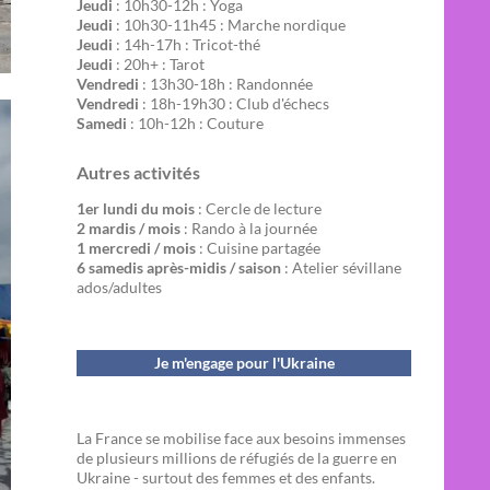
Jeudi
: 10h30-12h : Yoga
Jeudi
: 10h30-11h45 : Marche nordique
Jeudi
: 14h-17h : Tricot-thé
Jeudi
: 20h+ : Tarot
Vendredi
: 13h30-18h : Randonnée
Vendredi
: 18h-19h30 : Club d'échecs
Samedi
: 10h-12h : Couture
Autres activités
1er lundi du mois
: Cercle de lecture
2 mardis / mois
: Rando à la journée
1 mercredi / mois
: Cuisine partagée
6 samedis après-midis / saison
: Atelier sévillane
ados/adultes
Je m'engage pour l'Ukraine
La France se mobilise face aux besoins immenses
de plusieurs millions de réfugiés de la guerre en
Ukraine - surtout des femmes et des enfants.