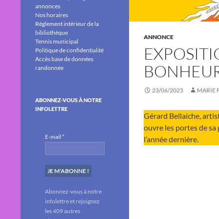
annonces
Nos horaires
Règlement intérieur de la
bibliothèque
ANNONCE
Tennis municipal
EXPOSITI
Politique de confidentialité
Accès base de données
BONHEUR,
randonnée
23/06/2025
MARIE 
ABONNEZ-VOUS À NOTRE
INFOLETTRE
Gérard Bellaiche, artis
ouvre les portes de sa 
E-mail
*
l’année dernière.
Abonnez-vous à notre
infolettre et rejoignez
les 409 autres