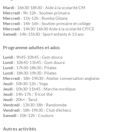
Mardi
: 16h30-18h30 : Aide à la scolarité CM
Mercredi
: 9h-12h : Soutien primaire
Mercredi
: 11h-12h : Rumba Gitane
Mercredi
: 14h-16h : Soutien primaire et collège
Mercredi
: 14h30-16h30 Aide à la scolarité CP/CE
Samedi
: 14h-15h30 : Sport enfants 6-13 ans
Programme adultes et ados
Lundi
: 9h45-10h45 : Gym douce
Lundi
: 10h45-11h45 : Gym douce
Lundi
: 17h30-18h30 : Pilates
Lundi
: 18h30-19h30 : Pilates
Mercredi
: 18h-19h30 : Atelier conversation anglaise
Jeudi
: 10h30-12h : Yoga
Jeudi
: 10h30-11h45 : Marche nordique
Jeudi
: 14h-17h : Tricot-thé
Jeudi
: 20h+ : Tarot
Vendredi
: 13h30-18h : Randonnée
Vendredi
: 18h-19h30 : Club d'échecs
Samedi
: 10h-12h : Couture
Autres activités