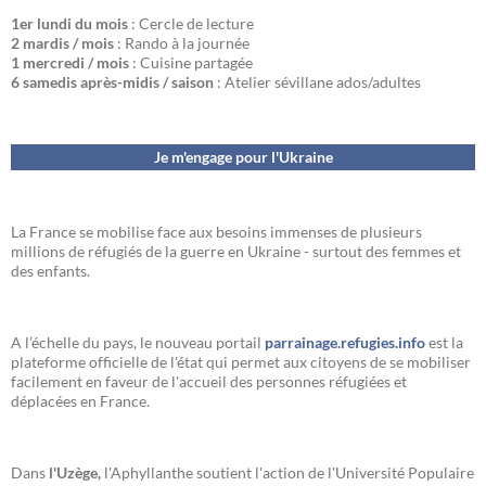
1er lundi du mois
: Cercle de lecture
2 mardis / mois
: Rando à la journée
1 mercredi / mois
: Cuisine partagée
6 samedis après-midis / saison
: Atelier sévillane ados/adultes
Je m'engage pour l'Ukraine
La France se mobilise face aux besoins immenses de plusieurs
millions de réfugiés de la guerre en Ukraine - surtout des femmes et
des enfants.
A l’échelle du pays, le nouveau portail
parrainage.refugies.info
est la
plateforme officielle de l'état qui permet aux citoyens de se mobiliser
facilement en faveur de l'accueil des personnes réfugiées et
déplacées en France.
Dans
l'Uzège,
l'Aphyllanthe soutient l'action de l'Université Populaire