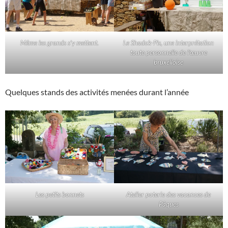
Même les grands s’y mettent.
Le
Shadok-Pis,
une interprétation
toute personnelle de l’œuvre
bruxelloise
Quelques stands des activités menées durant l’année
Les petits bonnets
Atelier poterie des vacances de
Pâques