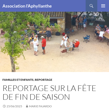
Recherche
Association l'Aphyllanthe
ALLER
MENU
AU
PRINCI
CONTENU
FAMILLES ET ENFANTS
,
REPORTAGE
REPORTAGE SUR LA FÊTE
DE FIN DE SAISON
25/06/2025
MARIE FAJARDO