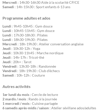
Mercredi
: 14h30-16h30 Aide à la scolarité CP/CE
Samedi
: 14h-15h30 : Sport enfants 6-13 ans
Programme adultes et ados
Lundi
: 9h45-10h45 : Gym douce
Lundi
: 10h45-11h45 : Gym douce
Lundi
: 17h30-18h30 : Pilates
Lundi
: 18h30-19h30 : Pilates
Mercredi
: 18h-19h30 : Atelier conversation anglaise
Jeudi
: 10h30-12h : Yoga
Jeudi
: 10h30-11h45 : Marche nordique
Jeudi
: 14h-17h : Tricot-thé
Jeudi
: 20h+ : Tarot
Vendredi
: 13h30-18h : Randonnée
Vendredi
: 18h-19h30 : Club d'échecs
Samedi
: 10h-12h : Couture
Autres activités
1er lundi du mois
: Cercle de lecture
2 mardis / mois
: Rando à la journée
1 mercredi / mois
: Cuisine partagée
6 samedis après-midis / saison
: Atelier sévillane ados/adultes