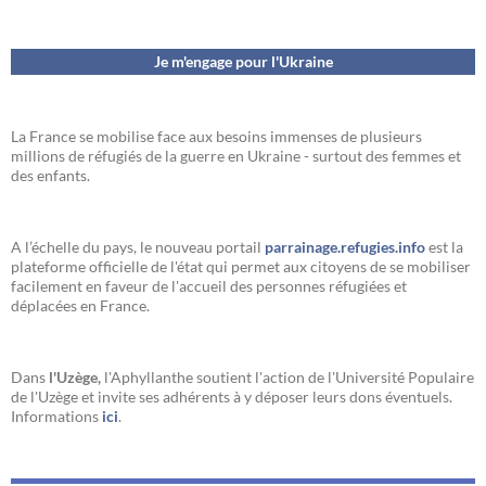
Je m'engage pour l'Ukraine
La France se mobilise face aux besoins immenses de plusieurs
millions de réfugiés de la guerre en Ukraine - surtout des femmes et
des enfants.
A l’échelle du pays, le nouveau portail
parrainage.refugies.info
est la
plateforme officielle de l'état qui permet aux citoyens de se mobiliser
facilement en faveur de l'accueil des personnes réfugiées et
déplacées en France.
Dans
l'Uzège,
l'Aphyllanthe soutient l'action de l'Université Populaire
de l'Uzège et invite ses adhérents à y déposer leurs dons éventuels.
Informations
ici
.