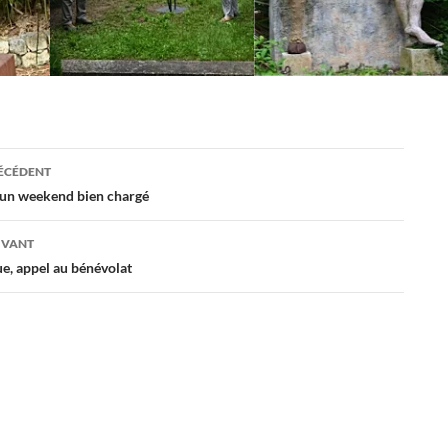
ation
RÉCÉDENT
 un weekend bien chargé
es
IVANT
e, appel au bénévolat