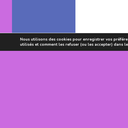
Nous utilisons des cookies pour enregistrer vos préféren
utilisés et comment les refuser (ou les accepter) dans l
Avec le souti
DRJSCS Occi