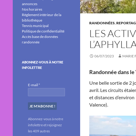
annonces
Nos horaires
Règlement intérieur de la
bibliothèque
RANDONNÉES
,
REPORTAG
Tennis municipal
LES ACTI
Politique de confidentialité
Accès base de données
L’APHYLL
randonnée
06/07/2023
MARIE 
ABONNEZ-VOUS À NOTRE
INFOLETTRE
Randonnée dans le 
Une belle sortie de 2 j
E-mail
*
avril. Les circuits ét
et distances d’environ
Valence).
Abonnez-vous à notre
infolettre et rejoignez
les 409 autres