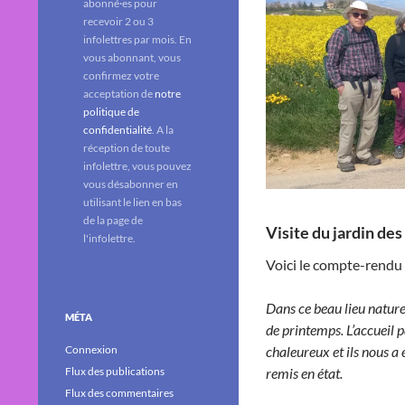
abonné·es pour
recevoir 2 ou 3
infolettres par mois. En
vous abonnant, vous
confirmez votre
acceptation de
notre
politique de
confidentialité
. A la
réception de toute
infolettre, vous pouvez
vous désabonner en
utilisant le lien en bas
de la page de
Visite du jardin des
l'infolettre.
Voici le compte-rendu d
Dans ce beau lieu naturel
MÉTA
de printemps. L’accueil p
Connexion
chaleureux et ils nous a 
Flux des publications
remis en état.
Flux des commentaires