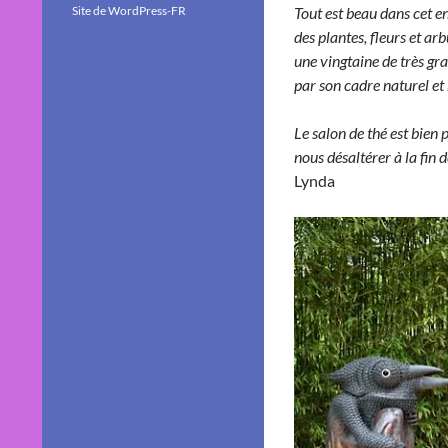
Site de WordPress-FR
Tout est beau dans cet en
des plantes, fleurs et arb
une vingtaine de très gr
par son cadre naturel et
Le salon de thé est bien
nous désaltérer à la fin de
Lynda